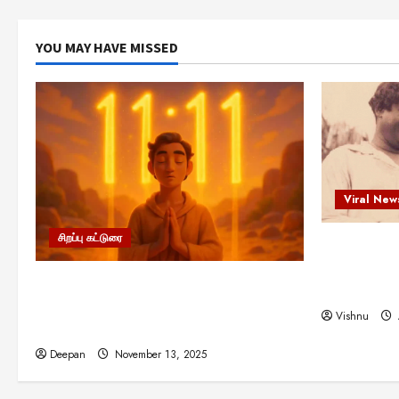
YOU MAY HAVE MISSED
Viral New
சிறப்பு கட்டுரை
எளிமையின்
என்.எஸ்.க
11:11 என்பதன் அர்த்தம் என்ன?
நினைவு நாளி
பிரபஞ்சம் உங்களுக்கு அனுப்பும் ரகசிய
Vishnu
குறியீடு இதுவாக இருக்கலாம்!
Deepan
November 13, 2025