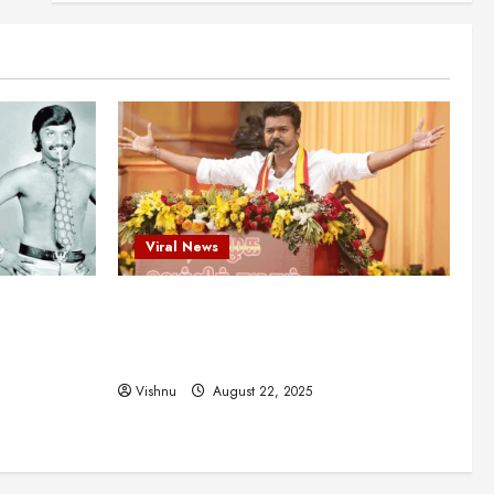
என்.எஸ்.கிருஷ்ணன்:
கலைவாணரின் நினைவு நாளில்
ஒரு சிலிர்ப்பூட்டும் பார்வை
2
August 30, 2025
Viral News
விஜயகாந்த்: 50க்கும் மேற்பட்ட
புதுமுக இயக்குநர்களுக்கு
வாய்ப்பளித்த ஒரே நடிகர்! தமிழ்
சினிமா வரலாற்றில் இது ஒரு
3
சாதனையா?
Viral News
Viral News
August 25, 2025
விஜய் தவெக மாநாட்டில் சொன்ன
ட புதுமுக
விஜய் தவெக மாநாட்டில் சொன்ன குட்டிக்
குட்டிக் கதை! அதன்
பின்னணியில் உள்ள ஆழ்ந்த
த்த ஒரே
கதை! அதன் பின்னணியில் உள்ள ஆழ்ந்த
அரசியல் அர்த்தம் என்ன?
4
ில் இது ஒரு
அரசியல் அர்த்தம் என்ன?
August 22, 2025
Vishnu
August 22, 2025
சிறப்பு கட்டுரை
சுவாரசிய தகவல்கள்
மெட்ராஸ் தினத்தின்
சுவாரஸ்யமான உண்மைகள்!
நீங்கள் அறியாத ரகசியங்கள்!