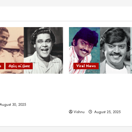
s
சிறப்பு கட்டுரை
Viral News
 வலிமையால் உயர்ந்த
விஜயகாந்த்: 50க்கும் மேற்பட்
ிருஷ்ணன்: கலைவாணரின்
இயக்குநர்களுக்கு வாய்ப்பளி
ல் ஒரு சிலிர்ப்பூட்டும் பார்வை
நடிகர்! தமிழ் சினிமா வரலாற்ற
சாதனையா?
August 30, 2025
Vishnu
August 25, 2025