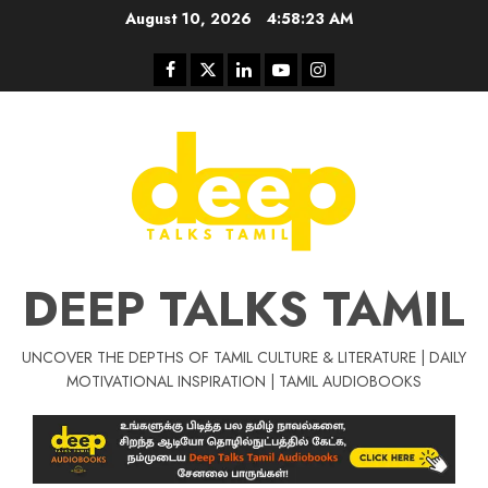
Skip
August 10, 2026
4:58:24 AM
to
content
Facebook
Twitter
Linkedin
Youtube
Instagram
DEEP TALKS TAMIL
UNCOVER THE DEPTHS OF TAMIL CULTURE & LITERATURE | DAILY
Tamil Motivat
MOTIVATIONAL INSPIRATION | TAMIL AUDIOBOOKS
சிறப்பு கட்டுரை
Tamil Motivation Videos
வெற்றி உனதே
மர்மங்கள்
ச
வே
பல்லா
ஒரு