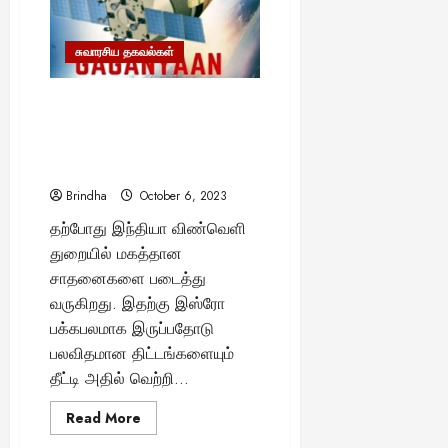
எது
2025
என
தெரியுமா?
வாங்க
சுவாரசிய தகவல்கள்
பார்க்கலாம்..
“ககன்யான் திட்டத்தின் மூலம்
விண்ணில் பறக்க இருக்கும்
வீரர்கள்..!” – மாஸான பிளானில்
கலக்கப்போகும் விஞ்ஞானிகள்..
Brindha
October 6, 2023
தற்போது இந்தியா விண்வெளி
துறையில் மகத்தான
சாதனைகளை படைத்து
வருகிறது. இதற்கு இஸ்ரோ
பக்கபலமாக இருப்பதோடு
பலவிதமான திட்டங்களையும்
தீட்டி அதில் வெற்றி...
Read
Read More
more
about