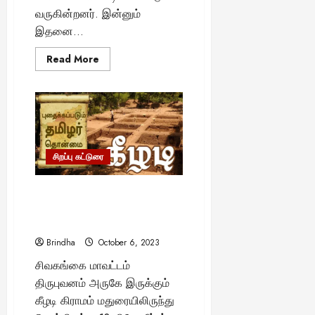
வருகின்றனர். இன்னும்
இதனை...
Read
Read More
more
about
தமிழர்
வாழ்க்கையில்
நடக்கும்
சடங்கு
மற்றும்
சம்பிரதாயம்..!
புதைந்திருப்பது
என்ன?
சிறப்பு கட்டுரை
வைகை நாகரிகத்தின்
பிரதிபலிப்பு தான் கீழடி..! –
வரலாறு பகிரும் உண்மை..
Brindha
October 6, 2023
சிவகங்கை மாவட்டம்
திருபுவனம் அருகே இருக்கும்
கீழடி கிராமம் மதுரையிலிருந்து