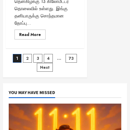
தென்கிழக்கு 13 கிலோமீட்டர்
தொலைவில் உள்ளது. இங்கு
தனியாருக்கு சொந்தமான
தோப்பு...
Read
Read More
more
about
வைகை
நாகரிகத்தின்
பிரதிபலிப்பு
Posts
1
2
3
4
…
73
தான்
கீழடி..!
–
Next
pagination
வரலாறு
பகிரும்
உண்மை..
YOU MAY HAVE MISSED