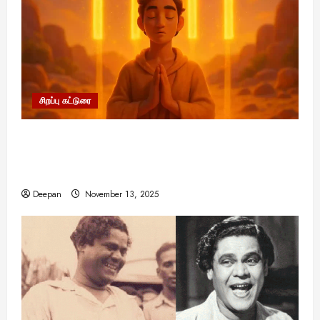
சிறப்பு கட்டுரை
11:11 என்பதன் அர்த்தம் என்ன? பிரபஞ்சம்
உங்களுக்கு அனுப்பும் ரகசிய குறியீடு இதுவாக
இருக்கலாம்!
Deepan
November 13, 2025