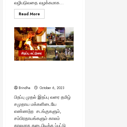
வழிபடுவதை வழக்கமாக...
Read
Read More
more
about
மகாளய
அமாவாசை
தினத்தில்
ஐந்து
காய்கறிகளை
சாப்பிட்டால்
முன்னோர்கள்
ஆசி
சிறப்பு கட்டுரை
கிடைக்குமா?
–
சாஸ்திரம்
தமிழர் வாழ்க்கையில் நடக்கும்
என்ன
சொல்கிறது..
சடங்கு மற்றும் சம்பிரதாயம்..!
புதைந்திருப்பது என்ன?
Brindha
October 6, 2023
பிறப்பு முதல் இறப்பு வரை தமிழ்
சமுதாய மக்களிடையே
எண்ணற்ற சடங்குகளும்,
சம்பிரதாயங்களும் காலம்
காலமாக கடைபிடிக்க ப்பட்டு