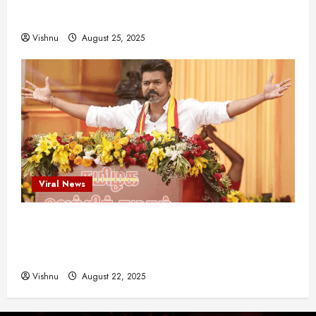
இயக்குநர்களுக்கு வாய்ப்பளித்த ஒரே நடிகர்! தமிழ்
சினிமா வரலாற்றில் இது ஒரு சாதனையா?
Vishnu
August 25, 2025
Viral News
விஜய் தவெக மாநாட்டில் சொன்ன குட்டிக் கதை!
அதன் பின்னணியில் உள்ள ஆழ்ந்த அரசியல் அர்த்தம்
என்ன?
Vishnu
August 22, 2025