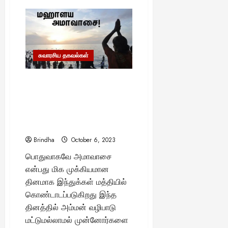
“ககன்யான்
திட்டத்தின்
மூலம்
விண்ணில்
பறக்க
இருக்கும்
வீரர்கள்..!”
–
சுவாரசிய தகவல்கள்
மாஸான
பிளானில்
கலக்கப்போகும்
மகாளய அமாவாசை தினத்தில்
விஞ்ஞானிகள்..
ஐந்து காய்கறிகளை சாப்பிட்டால்
முன்னோர்கள் ஆசி
கிடைக்குமா? – சாஸ்திரம் என்ன
சொல்கிறது..
Brindha
October 6, 2023
பொதுவாகவே அமாவாசை
என்பது மிக முக்கியமான
தினமாக இந்துக்கள் மத்தியில்
கொண்டாடப்படுகிறது இந்த
தினத்தில் அம்மன் வழிபாடு
மட்டுமல்லாமல் முன்னோர்களை