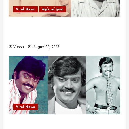
Viral News
சிறப்பு கட்டுரை
எளிமையின் வலிமையால் உயர்ந்த
என்.எஸ்.கிருஷ்ணன்: கலைவாணரின் நினைவு நாளில்
ஒரு சிலிர்ப்பூட்டும் பார்வை
Vishnu
August 30, 2025
Viral News
விஜயகாந்த்: 50க்கும் மேற்பட்ட புதுமுக