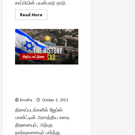
காப்பியின் பயன்பாடு நாடு...
Read
Read More
more
about
உலகிலேயே
மிகவும்
விலை
உயர்ந்த
காப்பி
எது
தெரியுமா?
எதற்காக
சிறப்பு கட்டுரை
இந்த
விலை?
-படிக்கலாம்
“உலகின் தலைசிறந்த உளவு
வாங்க..
நிறுவனம்..!” – மொசாட்
(Mossad) செய்த சிறப்பு
சம்பவம்..
Brindha
October 3, 2023
திரைப்படங்களில் ஜேம்ஸ்
பாண்ட்டின் அசாத்திய உளவு
திறனையும், அற்புத
நகர்வுகளையும் பார்த்து