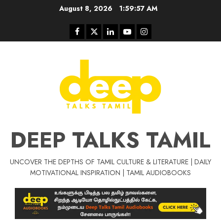
Skip
August 8, 2026
1:59:58 AM
to
content
Facebook
Twitter
Linkedin
Youtube
Instagram
DEEP TALKS TAMIL
UNCOVER THE DEPTHS OF TAMIL CULTURE & LITERATURE | DAILY
Tamil Motivat
MOTIVATIONAL INSPIRATION | TAMIL AUDIOBOOKS
சிறப்பு கட்டுரை
Tamil Motivation Videos
வெற்றி உனதே
மர்மங்கள்
ச
வே
பல்லா
ஒரு