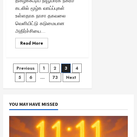
திகழக்கூடிய நியூயார்க் நகரம்
கடலில் மூழ்க வாய்ப்புகள்
உள்ளதாக நாசா தகவலை
வெளியிட்டு கடுமையான
அதிர்ச்சியை...
Read
Read More
more
about
நீரில்
மூழ்கும்
அபாயத்தில்
Posts
Previous
1
2
3
4
நியூயார்க்..!
–
அதிர்ச்சி
5
6
…
73
Next
pagination
தகவலை
வெளியிட்ட
நாசா..
YOU MAY HAVE MISSED