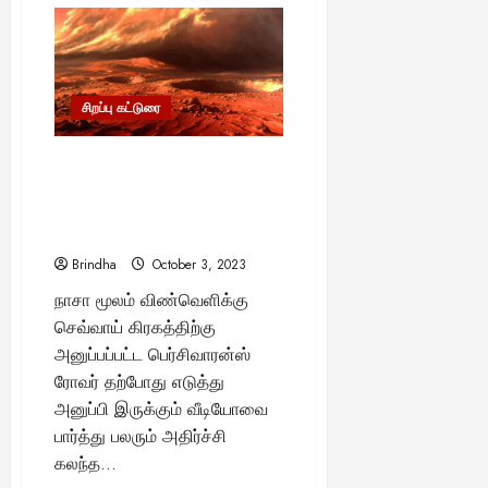
“உங்க
பிள்ளைகளிடம்
பேசக்கூடாத
வார்த்தைகள்..!”
–
இனிமேலாவது
இத
ஃபாலோ
சிறப்பு கட்டுரை
பண்ணுங்க..
“செவ்வாய் கிரகத்தை புரட்டிப்
போடும் தூசி சூழல்..!” –
வீடியோவை அனுப்பிய பெஸ்டி
வாரன் ரோவர்..!
Brindha
October 3, 2023
நாசா மூலம் விண்வெளிக்கு
செவ்வாய் கிரகத்திற்கு
அனுப்பப்பட்ட பெர்சிவாரன்ஸ்
ரோவர் தற்போது எடுத்து
அனுப்பி இருக்கும் வீடியோவை
பார்த்து பலரும் அதிர்ச்சி
கலந்த...