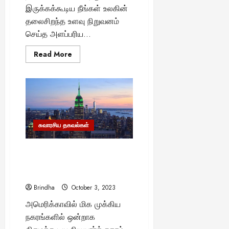
இருக்கக்கூடிய நீங்கள் உலகின்
தலைசிறந்த உளவு நிறுவனம்
செய்த அளப்பரிய...
Read
Read More
more
about
“உலகின்
தலைசிறந்த
உளவு
நிறுவனம்..!”
–
மொசாட்
(Mossad)
செய்த
சுவாரசிய தகவல்கள்
சிறப்பு
சம்பவம்..
நீரில் மூழ்கும் அபாயத்தில்
நியூயார்க்..! – அதிர்ச்சி
தகவலை வெளியிட்ட நாசா..
Brindha
October 3, 2023
அமெரிக்காவில் மிக முக்கிய
நகரங்களில் ஒன்றாக