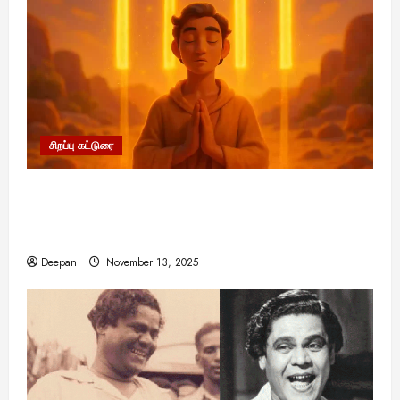
சிறப்பு கட்டுரை
11:11 என்பதன் அர்த்தம் என்ன? பிரபஞ்சம்
உங்களுக்கு அனுப்பும் ரகசிய குறியீடு இதுவாக
இருக்கலாம்!
Deepan
November 13, 2025