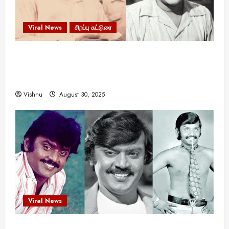
Viral News
சிறப்பு கட்டுரை
எளிமையின் வலிமையால் உயர்ந்த
என்.எஸ்.கிருஷ்ணன்: கலைவாணரின் நினைவு நாளில்
ஒரு சிலிர்ப்பூட்டும் பார்வை
Vishnu
August 30, 2025
Viral News
விஜயகாந்த்: 50க்கும் மேற்பட்ட புதுமுக