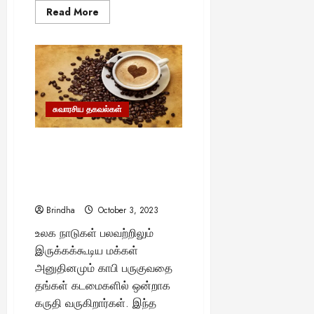
Read
Read More
more
about
“செவ்வாய்
கிரகத்தை
புரட்டிப்
போடும்
தூசி
சூழல்..!”
–
வீடியோவை
சுவாரசிய தகவல்கள்
அனுப்பிய
பெஸ்டி
வாரன்
உலகிலேயே மிகவும் விலை
ரோவர்..!
உயர்ந்த காப்பி எது தெரியுமா?
எதற்காக இந்த விலை?
-படிக்கலாம் வாங்க..
Brindha
October 3, 2023
உலக நாடுகள் பலவற்றிலும்
இருக்கக்கூடிய மக்கள்
அனுதினமும் காபி பருகுவதை
தங்கள் கடமைகளில் ஒன்றாக
கருதி வருகிறார்கள். இந்த