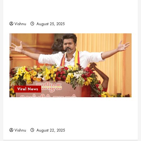
இயக்குநர்களுக்கு வாய்ப்பளித்த ஒரே நடிகர்! தமிழ்
சினிமா வரலாற்றில் இது ஒரு சாதனையா?
Vishnu
August 25, 2025
Viral News
விஜய் தவெக மாநாட்டில் சொன்ன குட்டிக் கதை!
அதன் பின்னணியில் உள்ள ஆழ்ந்த அரசியல் அர்த்தம்
என்ன?
Vishnu
August 22, 2025