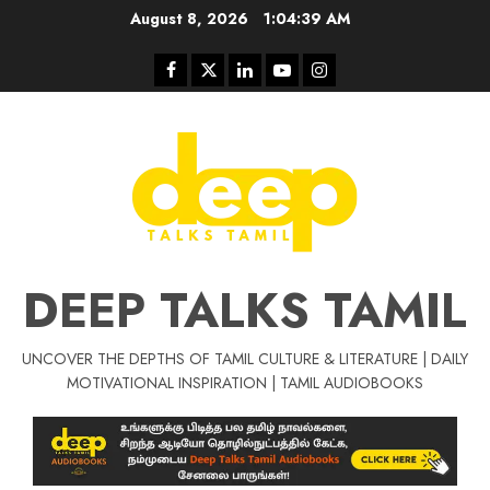
Skip
August 8, 2026
1:04:40 AM
to
content
Facebook
Twitter
Linkedin
Youtube
Instagram
DEEP TALKS TAMIL
UNCOVER THE DEPTHS OF TAMIL CULTURE & LITERATURE | DAILY
MOTIVATIONAL INSPIRATION | TAMIL AUDIOBOOKS
Tamil Motivat
சிறப்பு கட்டுரை
Tamil Motivation Videos
வெற்றி உனதே