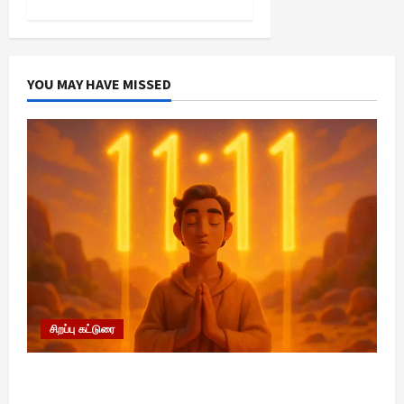
YOU MAY HAVE MISSED
சிறப்பு கட்டுரை
11:11 என்பதன் அர்த்தம் என்ன? பிரபஞ்சம்
உங்களுக்கு அனுப்பும் ரகசிய குறியீடு இதுவாக