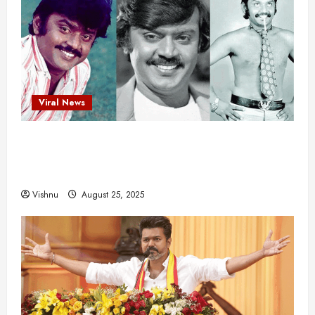
Viral News
விஜயகாந்த்: 50க்கும் மேற்பட்ட புதுமுக
இயக்குநர்களுக்கு வாய்ப்பளித்த ஒரே நடிகர்! தமிழ்
சினிமா வரலாற்றில் இது ஒரு சாதனையா?
Vishnu
August 25, 2025