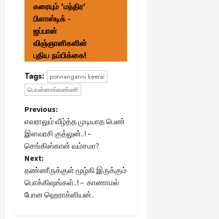
கரையும் 'மந்திர'
பிளாஸ்டிக் -
ஜப்பான்
விஞ்ஞானிகளின்
புதிய நம்பிக்கை!
Tags:
ponnanganni keerai
பொன்னாங்கண்ணி
P
Previous:
எவராலும் வீழ்த்த முடியாத பெண்
o
இளவரசி குத்லுன்..! –
செங்கிஸ்கான் வம்சமா?
s
Next:
t
தண்ணீருக்குள் மூழ்கி இருக்கும்
பொக்கிஷங்கள்..! – காணாமல்
n
போன ஹெராக்ளியன்..
a