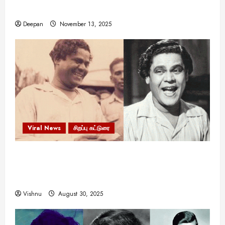
இருக்கலாம்!
Deepan
November 13, 2025
Viral News
சிறப்பு கட்டுரை
எளிமையின் வலிமையால் உயர்ந்த
என்.எஸ்.கிருஷ்ணன்: கலைவாணரின் நினைவு நாளில்
ஒரு சிலிர்ப்பூட்டும் பார்வை
Vishnu
August 30, 2025