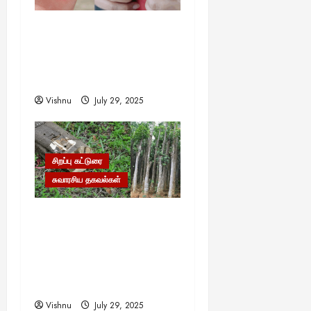
முள்ளை முள்ளால் எடுப்பது
எப்படி? இதன் பின்னால்
ஒளிந்திருக்கும் வியக்க
வைக்கும் அறிவியல்!
Vishnu
July 29, 2025
சிறப்பு கட்டுரை
சுவாரசிய தகவல்கள்
தங்கம், வைரம் கூட இதன்
முன் ஒன்றுமில்லை!
உலகையே வியக்க வைக்கும்
‘கடவுளின் மரம்’ – இதன்
விலை தெரியுமா?
Vishnu
July 29, 2025