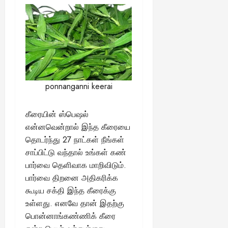
ங்
ல்
ழ்
க
அ
சி
August
ள்
ர்
30,
னி
!
2025
த்
மா
த
வ
August
ம்
ர
22,
எ
லா
2025
ponnanganni keerai
ன்
ற்
ன
றி
?
ல்
கீரையின் ஸ்பெஷல்
இ
என்னவென்றால் இந்த கீரையை
து
August
தொடர்ந்து 27 நாட்கள் நீங்கள்
22,
ஒ
சாப்பிட்டு வந்தால் உங்கள் கண்
2025
ரு
பார்வை தெளிவாக மாறிவிடும்.
சா
பார்வை திறனை அதிகரிக்க
த
னை
கூடிய சக்தி இந்த கீரைக்கு
யா
உள்ளது. எனவே தான் இதற்கு
?
பொன்னாங்கண்ணிக் கீரை