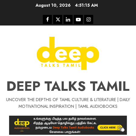
Skip
August 10, 2026
4:51:16 AM
to
content
Facebook
Twitter
Linkedin
Youtube
Instagram
DEEP TALKS TAMIL
UNCOVER THE DEPTHS OF TAMIL CULTURE & LITERATURE | DAILY
MOTIVATIONAL INSPIRATION | TAMIL AUDIOBOOKS
Tamil Motivat
சிறப்பு கட்டுரை
Tamil Motivation Videos
வெற்றி உனதே