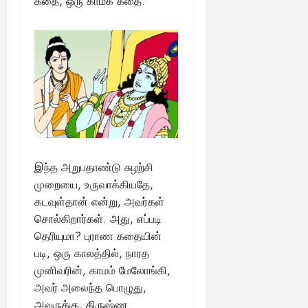
கதை, ஒரு காமக் கதை.
இந்த அறுபதாண்டு சுழற்சி
முறையை, உருவாக்கியதே,
கடவுள்தான் என்று, அவர்கள்
சொல்கிறார்கள். அது, எப்படி
தெரியுமா? புராண கதையின்
படி, ஒரு காலத்தில், நாரத
முனிவரின், காமம் மேலோங்கி,
அவர் அலைந்த பொழுது,
அவருக்கு, கிருஷ்ண