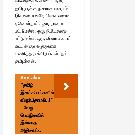
காலத்தைக் கணிப்பதில்,
தமிழருக்கு நிகராக எவரும்
இல்லை என்றே சொல்லலாம்.
ஏனென்றால், ஒரு நாளை
மட்டுமல்ல, ஒரு நிமிடத்தை
மட்டுமல்ல, ஒரு வினாடியைக்
கூட அணு அணுவாக
கணித்திருக்கிறார்கள், நம்
தமிழர்கள்.
See also
"தமிழ்
இலக்கியங்களில்
விருந்தோமல்..!"
- வேறு
மொழிகளில்
இல்லாத
அதிசயம்..