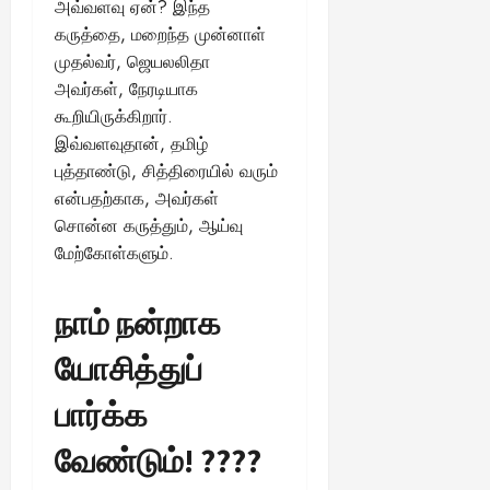
அவ்வளவு ஏன்? இந்த
ங்
ல்
ழ்
க
கருத்தை, மறைந்த முன்னாள்
அ
சி
August
ள்
முதல்வர், ஜெயலலிதா
ர்
30,
னி
!
2025
த்
அவர்கள், நேரடியாக
மா
த
வ
கூறியிருக்கிறார்.
August
ம்
ர
இவ்வளவுதான், தமிழ்
22,
எ
லா
புத்தாண்டு, சித்திரையில் வரும்
2025
ன்
ற்
என்பதற்காக, அவர்கள்
ன
றி
சொன்ன கருத்தும், ஆய்வு
?
ல்
மேற்கோள்களும்.
இ
து
August
22,
ஒ
நாம் நன்றாக
2025
ரு
சா
யோசித்துப்
த
னை
பார்க்க
யா
?
வேண்டும்! ????