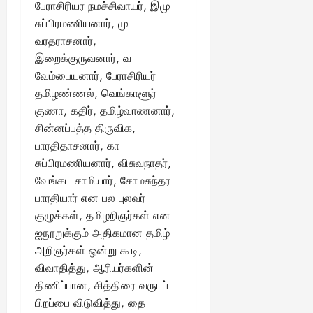
பேராசிரியர நமச்சிவாயர், இமு
சுப்பிரமணியனார், மு
வரதராசனார்,
இறைக்குருவனார், வ
வேம்பையனார், பேராசிரியர்
தமிழண்ணல், வெங்காளூர்
குணா, கதிர், தமிழ்வாணனார்,
சின்னப்பத்த திருவிக,
பாரதிதாசனார், கா
சுப்பிரமணியனார், விசுவநாதர்,
வேங்கட சாமியார், சோமசுந்தர
பாரதியார் என பல புலவர்
குழுக்கள், தமிழறிஞர்கள் என
ஐநூறுக்கும் அதிகமான தமிழ்
அறிஞர்கள் ஒன்று கூடி,
விவாதித்து, ஆரியர்களின்
திணிப்பான, சித்திரை வருடப்
பிறப்பை விடுவித்து, தை