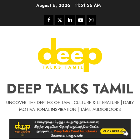
Skip
August 6, 2026
11:51:57 AM
to
content
Facebook
Twitter
Linkedin
Youtube
Instagram
DEEP TALKS TAMIL
UNCOVER THE DEPTHS OF TAMIL CULTURE & LITERATURE | DAILY
Tamil Motivat
MOTIVATIONAL INSPIRATION | TAMIL AUDIOBOOKS
சிறப்பு கட்டுரை
Tamil Motivation Videos
வெற்றி உனதே
மர்மங்கள்
ச
வே
பல்லா
ஒரு