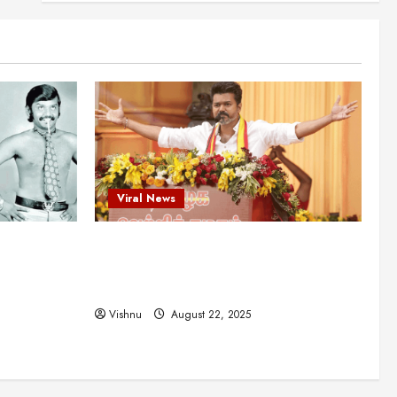
புதுமுக இயக்குநர்களுக்கு
வாய்ப்பளித்த ஒரே நடிகர்! தமிழ்
சினிமா வரலாற்றில் இது ஒரு
3
சாதனையா?
Viral News
August 25, 2025
விஜய் தவெக மாநாட்டில் சொன்ன
குட்டிக் கதை! அதன்
பின்னணியில் உள்ள ஆழ்ந்த
அரசியல் அர்த்தம் என்ன?
4
August 22, 2025
Viral News
சிறப்பு கட்டுரை
சுவாரசிய தகவல்கள்
மெட்ராஸ் தினத்தின்
ட புதுமுக
விஜய் தவெக மாநாட்டில் சொன்ன குட்டிக்
சுவாரஸ்யமான உண்மைகள்!
நீங்கள் அறியாத ரகசியங்கள்!
த்த ஒரே
கதை! அதன் பின்னணியில் உள்ள ஆழ்ந்த
5
ில் இது ஒரு
அரசியல் அர்த்தம் என்ன?
August 22, 2025
Vishnu
August 22, 2025