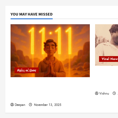
YOU MAY HAVE MISSED
Viral New
சிறப்பு கட்டுரை
எளிமையின்
என்.எஸ்.க
11:11 என்பதன் அர்த்தம் என்ன?
நினைவு நாளி
பிரபஞ்சம் உங்களுக்கு அனுப்பும் ரகசிய
Vishnu
குறியீடு இதுவாக இருக்கலாம்!
Deepan
November 13, 2025