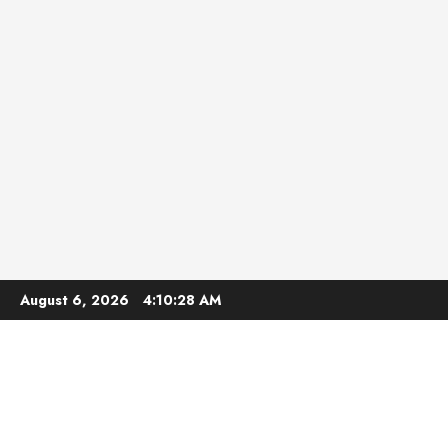
Skip
August 6, 2026
4:10:29 AM
to
content