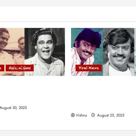
s
சிறப்பு கட்டுரை
Viral News
 வலிமையால் உயர்ந்த
விஜயகாந்த்: 50க்கும் மேற்பட்
ிருஷ்ணன்: கலைவாணரின்
இயக்குநர்களுக்கு வாய்ப்பளி
ல் ஒரு சிலிர்ப்பூட்டும் பார்வை
நடிகர்! தமிழ் சினிமா வரலாற்ற
சாதனையா?
August 30, 2025
Vishnu
August 25, 2025