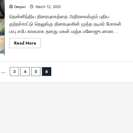
டச்சு கல்லறை: நமது
26:
மக்களின்
Deepan
March 12, 2025
எதிர்பார்ப்புகளை
காலனிய வரலாற்றின
பூர்த்தி
தென்னிந்திய திரையுலகத்தை அதிரவைக்கும் புதிய
செய்யுமா?
குற்றச்சாட்டு தெலுங்கு திரையுலகின் மூத்த நடிகர் மோகன்
மர்மமான சாட்சியமா
பாபு சமீப காலமாக தனது மகன் மஞ்சு மனோஜுடனான...
Vishnu
April 6, 2025
Read
Read More
more
about
நடிகை
சௌந்தர்யா
மரண
விவகாரத்தில்
…
3
4
5
6
21
ஆண்டுகளுக்குப்
பிறகு
on
வெளிவந்த
அதிர்ச்சி
தகவல்கள்
என்ன?