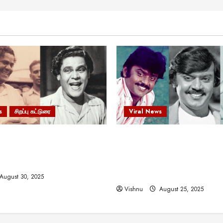
s
சிறப்பு கட்டுரை
Viral News
 வலிமையால் உயர்ந்த
விஜயகாந்த்: 50க்கும் மேற்பட்
ிருஷ்ணன்: கலைவாணரின்
இயக்குநர்களுக்கு வாய்ப்பளி
ல் ஒரு சிலிர்ப்பூட்டும் பார்வை
நடிகர்! தமிழ் சினிமா வரலாற்ற
சாதனையா?
August 30, 2025
Vishnu
August 25, 2025