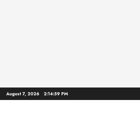
Skip
August 7, 2026
2:15:01 PM
to
content