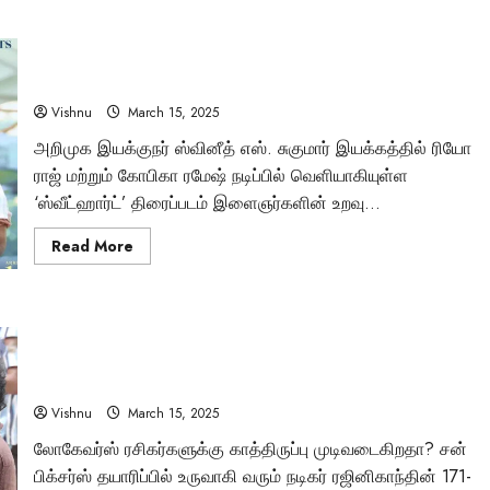
அசாத்திய
நகைச்சுவையுடன்
கொண்டாடத்தக்க
ஸ்வீட்ஹார்ட் திரைப்பட விமர்சனம்: ரியோ-கோபிகாவின் காதல்
குடும்ப
படமாக
பயணம் வெற்றியா? தோல்வியா?
வந்திருக்கிறதா
‘பெருசு’?
Vishnu
March 15, 2025
Tamil Motivation Videos
அறிமுக இயக்குநர் ஸ்வினீத் எஸ். சுகுமார் இயக்கத்தில் ரியோ
வேண்டிய நேரத்தில்
ராஜ் மற்றும் கோபிகா ரமேஷ் நடிப்பில் வெளியாகியுள்ள
‘ஸ்வீட்ஹார்ட்’ திரைப்படம் இளைஞர்களின் உறவு...
உங்களுக்கு எதுவும்
Read
Read More
more
கிடைக்கவில்லையா
about
ஸ்வீட்ஹார்ட்
திரைப்பட
விமர்சனம்:
Brindha
August 6, 2023
ரஜினிகாந்த் நடிக்கும் ‘கூலி’ படப்பிடிப்பு 90% நிறைவு:
ரியோ-
கோபிகாவின்
படக்குழுவின் புகைப்படங்களுடன் லோகேஷ் கனகராஜ்
காதல்
பயணம்
பிறந்தநாள் கொண்டாட்டம்!
வெற்றியா?
தோல்வியா?
Vishnu
March 15, 2025
லோகேவர்ஸ் ரசிகர்களுக்கு காத்திருப்பு முடிவடைகிறதா? சன்
பிக்சர்ஸ் தயாரிப்பில் உருவாகி வரும் நடிகர் ரஜினிகாந்தின் 171-