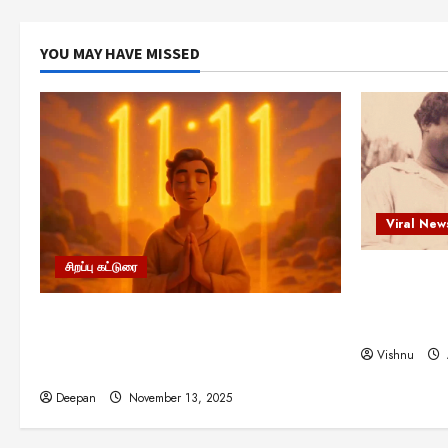
YOU MAY HAVE MISSED
Viral New
சிறப்பு கட்டுரை
எளிமையின்
என்.எஸ்.க
11:11 என்பதன் அர்த்தம் என்ன?
நினைவு நாளி
பிரபஞ்சம் உங்களுக்கு அனுப்பும் ரகசிய
Vishnu
குறியீடு இதுவாக இருக்கலாம்!
Deepan
November 13, 2025