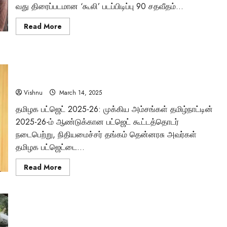
வது திரைப்படமான ‘கூலி’ படப்பிடிப்பு 90 சதவீதம்...
Read
Read More
more
about
ரஜினிகாந்த்
நடிக்கும்
‘கூலி’
வெற்று வாக்குறுதிகளால் நிறைந்த தமிழக பட்ஜெட் 2025-26:
படப்பிடிப்பு
90%
மக்களின் எதிர்பார்ப்புகளை பூர்த்தி செய்யுமா?
நிறைவு:
படக்குழுவின்
Vishnu
March 14, 2025
புகைப்படங்களுடன்
லோகேஷ்
தமிழக பட்ஜெட் 2025-26: முக்கிய அம்சங்கள் தமிழ்நாட்டின்
கனகராஜ்
பிறந்தநாள்
2025-26-ம் ஆண்டுக்கான பட்ஜெட் கூட்டத்தொடர்
கொண்டாட்டம்!
நடைபெற்று, நிதியமைச்சர் தங்கம் தென்னரசு அவர்கள்
மர்மங்கள்
தமிழக பட்ஜெட்டை...
சென்னை அருகே
Read
Read More
more
விநோத எலும்புக்கூட
about
வெற்று
வாக்குறுதிகளால்
சிலைகளுடன் இருக்
நிறைந்த
தமிழக
நடிகை சௌந்தர்யா மரண விவகாரத்தில் 21 ஆண்டுகளுக்குப்
பட்ஜெட்
2025-
பிறகு வெளிவந்த அதிர்ச்சி தகவல்கள் என்ன?