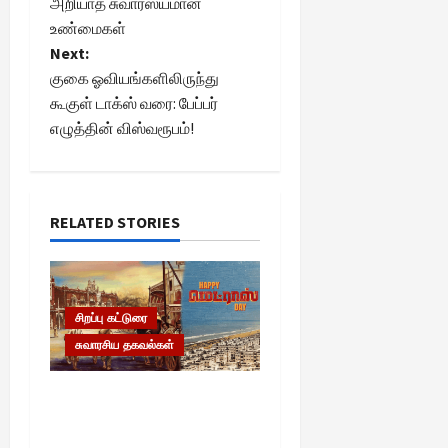
o
அறியாத சுவாரஸ்யமான
உண்மைகள்
s
Next:
t
குகை ஓவியங்களிலிருந்து
கூகுள் டாக்ஸ் வரை: பேப்பர்
n
எழுத்தின் விஸ்வரூபம்!
a
v
RELATED STORIES
i
g
சிறப்பு கட்டுரை
a
சுவாரசிய தகவல்கள்
t
மெட்ராஸ் தினத்தின்
i
சுவாரஸ்யமான உண்மைகள்!