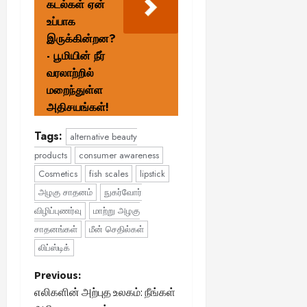
கடல்கள் ஏன்
உப்பாக
இருக்கின்றன?
- பூமியின் நீர்
வரலாற்றில்
மறைந்துள்ள
அதிசயங்கள்!
Tags:
alternative beauty
products
consumer awareness
Cosmetics
fish scales
lipstick
அழகு சாதனம்
நுகர்வோர்
விழிப்புணர்வு
மாற்று அழகு
சாதனங்கள்
மீன் செதில்கள்
லிப்ஸ்டிக்
P
Previous:
எலிகளின் அற்புத உலகம்: நீங்கள்