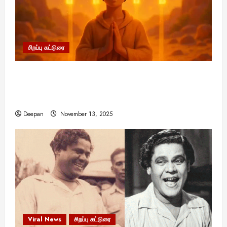
சிறப்பு கட்டுரை
11:11 என்பதன் அர்த்தம் என்ன? பிரபஞ்சம்
உங்களுக்கு அனுப்பும் ரகசிய குறியீடு இதுவாக
இருக்கலாம்!
Deepan
November 13, 2025
Viral News
சிறப்பு கட்டுரை