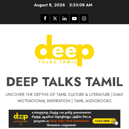
Skip
August 8, 2026
3:33:09 AM
to
content
Facebook
Twitter
Linkedin
Youtube
Instagram
DEEP TALKS TAMIL
UNCOVER THE DEPTHS OF TAMIL CULTURE & LITERATURE | DAILY
MOTIVATIONAL INSPIRATION | TAMIL AUDIOBOOKS
Tamil Motivat
சிறப்பு கட்டுரை
Tamil Motivation Videos
வெற்றி உனதே