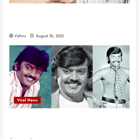
எளிமையின் வலிமையால் உயர்ந்த
என்.எஸ்.கிருஷ்ணன்: கலைவாணரின் நினைவு நாளில்
ஒரு சிலிர்ப்பூட்டும் பார்வை
Vishnu
August 30, 2025
Viral News
விஜயகாந்த்: 50க்கும் மேற்பட்ட புதுமுக
இயக்குநர்களுக்கு வாய்ப்பளித்த ஒரே நடிகர்! தமிழ்
சினிமா வரலாற்றில் இது ஒரு சாதனையா?