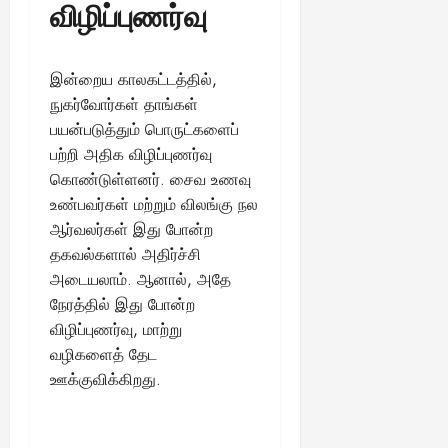
விழிப்புணர்வு
ங்
ல்
ழ்
க
அ
சி
August
ள்
ர்
30,
னி
!
இன்றைய காலகட்டத்தில்,
2025
த்
மா
த
நுகர்வோர்கள் தாங்கள்
வ
August
ம்
ர
பயன்படுத்தும் பொருட்களைப்
22,
எ
லா
பற்றி அதிக விழிப்புணர்வு
2025
ன்
ற்
கொண்டுள்ளனர். சைவ உணவு
ன
றி
உண்பவர்கள் மற்றும் விலங்கு நல
?
ல்
ஆர்வலர்கள் இது போன்ற
இ
தகவல்களால் அதிர்ச்சி
து
August
அடையலாம். ஆனால், அதே
22,
ஒ
2025
ரு
நேரத்தில் இது போன்ற
சா
விழிப்புணர்வு, மாற்று
த
வழிகளைத் தேட
னை
ஊக்குவிக்கிறது.
யா
?