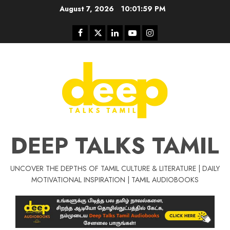
Skip
August 7, 2026
10:02:00 PM
to
content
Facebook
Twitter
Linkedin
Youtube
Instagram
DEEP TALKS TAMIL
UNCOVER THE DEPTHS OF TAMIL CULTURE & LITERATURE | DAILY
MOTIVATIONAL INSPIRATION | TAMIL AUDIOBOOKS
Tamil Motivat
சிறப்பு கட்டுரை
Tamil Motivation Videos
வெற்றி உனதே