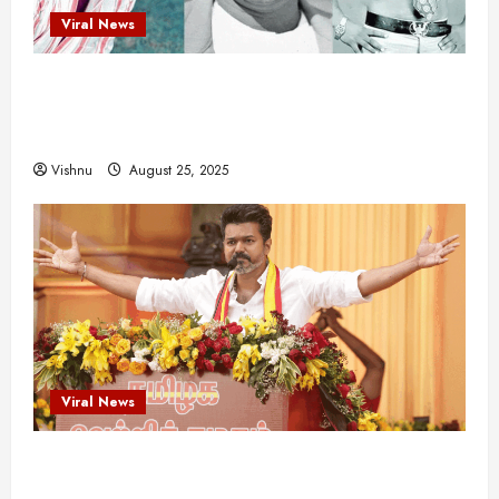
Viral News
விஜயகாந்த்: 50க்கும் மேற்பட்ட புதுமுக
இயக்குநர்களுக்கு வாய்ப்பளித்த ஒரே நடிகர்! தமிழ்
சினிமா வரலாற்றில் இது ஒரு சாதனையா?
Vishnu
August 25, 2025
Viral News
விஜய் தவெக மாநாட்டில் சொன்ன குட்டிக் கதை!
அதன் பின்னணியில் உள்ள ஆழ்ந்த அரசியல் அர்த்தம்