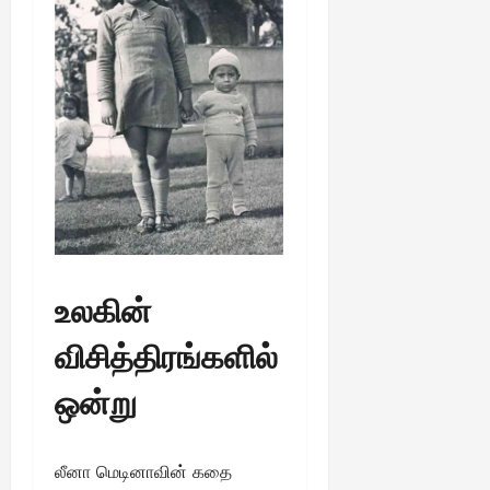
உலகின்
விசித்திரங்களில்
ஒன்று
லீனா மெடினாவின் கதை