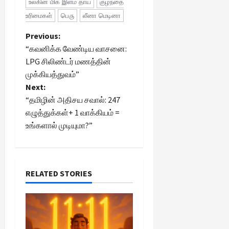
உலகின் மிக இளம் தாய்
குழந்தை
உரிமைகள்
பெரு
லீனா மெடினா
P
Previous:
“கவனிக்க வேண்டிய வாசனை:
o
LPG சிலிண்டர் மணத்தின்
முக்கியத்துவம்”
s
Next:
t
“தமிழின் அதிசய சவால்: 247
எழுத்துக்கள்+ 1 வாக்கியம் =
n
உங்களால் முடியுமா?”
a
v
RELATED STORIES
i
g