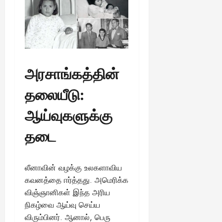
August
25,
2025
அரசாங்கத்தின்
தலையீடு:
ஆய்வுகளுக்கு
தடை
லீனாவின் வழக்கு உலகளாவிய
கவனத்தை ஈர்த்தது. அமெரிக்க
விஞ்ஞானிகள் இந்த அரிய
நிகழ்வை ஆய்வு செய்ய
விரும்பினர். ஆனால், பெரு