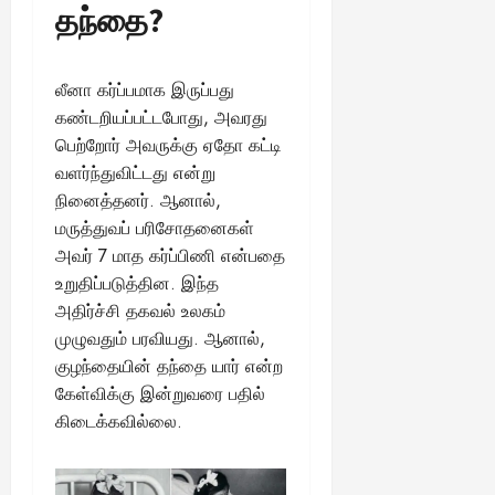
ங்
தந்தை?
ல்
ழ்
க
அ
சி
August
ள்
ர்
30,
னி
!
2025
த்
லீனா கர்ப்பமாக இருப்பது
மா
த
வ
கண்டறியப்பட்டபோது, அவரது
August
ம்
ர
பெற்றோர் அவருக்கு ஏதோ கட்டி
22,
எ
லா
வளர்ந்துவிட்டது என்று
2025
ன்
ற்
நினைத்தனர். ஆனால்,
ன
றி
மருத்துவப் பரிசோதனைகள்
?
ல்
அவர் 7 மாத கர்ப்பிணி என்பதை
இ
உறுதிப்படுத்தின. இந்த
து
August
22,
ஒ
அதிர்ச்சி தகவல் உலகம்
2025
ரு
முழுவதும் பரவியது. ஆனால்,
சா
குழந்தையின் தந்தை யார் என்ற
த
கேள்விக்கு இன்றுவரை பதில்
னை
கிடைக்கவில்லை.
யா
?