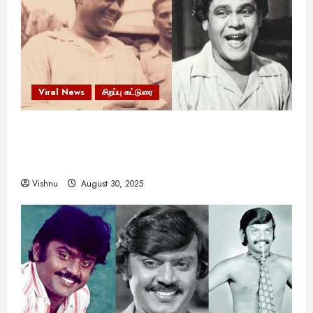
Viral News
சிறப்பு கட்டுரை
எளிமையின் வலிமையால் உயர்ந்த
என்.எஸ்.கிருஷ்ணன்: கலைவாணரின் நினைவு நாளில்
ஒரு சிலிர்ப்பூட்டும் பார்வை
Vishnu
August 30, 2025