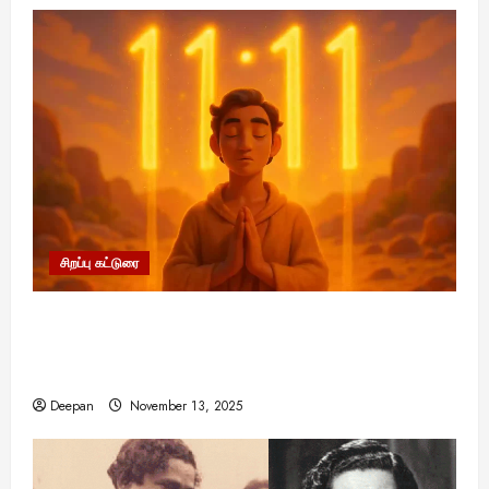
சிறப்பு கட்டுரை
11:11 என்பதன் அர்த்தம் என்ன? பிரபஞ்சம்
உங்களுக்கு அனுப்பும் ரகசிய குறியீடு இதுவாக
இருக்கலாம்!
Deepan
November 13, 2025