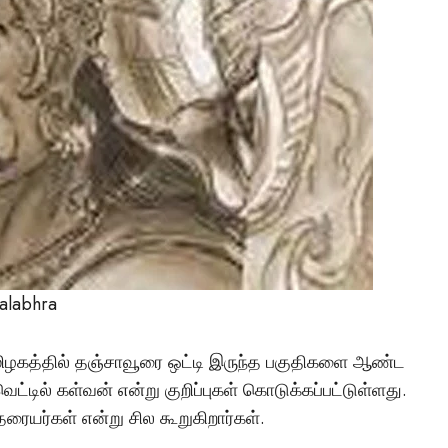
டச்சு கல்லறை: நமது
காலனிய வரலாற்றின
மர்மமான சாட்சியமா
Vishnu
April 6, 2025
alabhra
ிழகத்தில் தஞ்சாவூரை ஒட்டி இருந்த பகுதிகளை ஆண்ட
்டில் கள்வன் என்று குறிப்புகள் கொடுக்கப்பட்டுள்ளது.
தரையர்கள் என்று சில கூறுகிறார்கள்.