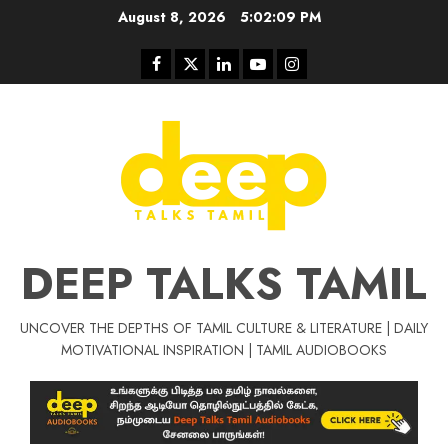
Skip
August 8, 2026
5:02:10 PM
to
content
Facebook
Twitter
Linkedin
Youtube
Instagram
DEEP TALKS TAMIL
UNCOVER THE DEPTHS OF TAMIL CULTURE & LITERATURE | DAILY
Tamil Motivat
MOTIVATIONAL INSPIRATION | TAMIL AUDIOBOOKS
சிறப்பு கட்டுரை
Tamil Motivation Videos
வெற்றி உனதே
மர்மங்கள்
ச
வே
பல்லா
ஒரு