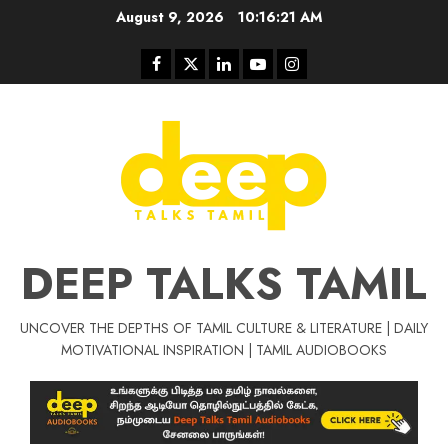
Skip
August 9, 2026
10:16:22 AM
to
content
Facebook
Twitter
Linkedin
Youtube
Instagram
DEEP TALKS TAMIL
UNCOVER THE DEPTHS OF TAMIL CULTURE & LITERATURE | DAILY
Tamil Motivat
MOTIVATIONAL INSPIRATION | TAMIL AUDIOBOOKS
சிறப்பு கட்டுரை
Tamil Motivation Videos
வெற்றி உனதே
மர்மங்கள்
ச
வே
பல்லா
ஒரு