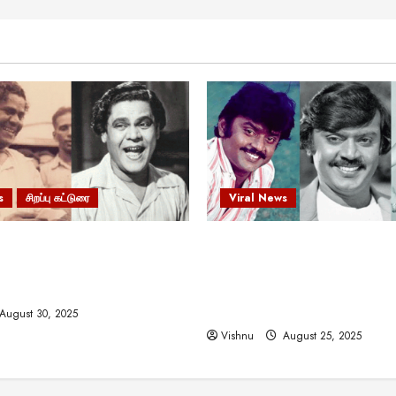
s
சிறப்பு கட்டுரை
Viral News
 வலிமையால் உயர்ந்த
விஜயகாந்த்: 50க்கும் மேற்பட்
ிருஷ்ணன்: கலைவாணரின்
இயக்குநர்களுக்கு வாய்ப்பளி
ல் ஒரு சிலிர்ப்பூட்டும் பார்வை
நடிகர்! தமிழ் சினிமா வரலாற்ற
சாதனையா?
August 30, 2025
Vishnu
August 25, 2025