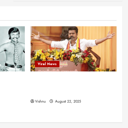
புதுமுக இயக்குநர்களுக்கு
வாய்ப்பளித்த ஒரே நடிகர்! தமிழ்
சினிமா வரலாற்றில் இது ஒரு
3
சாதனையா?
Viral News
August 25, 2025
விஜய் தவெக மாநாட்டில் சொன்ன
குட்டிக் கதை! அதன்
பின்னணியில் உள்ள ஆழ்ந்த
அரசியல் அர்த்தம் என்ன?
4
August 22, 2025
Viral News
சிறப்பு கட்டுரை
சுவாரசிய தகவல்கள்
மெட்ராஸ் தினத்தின்
ட புதுமுக
விஜய் தவெக மாநாட்டில் சொன்ன குட்டிக்
சுவாரஸ்யமான உண்மைகள்!
நீங்கள் அறியாத ரகசியங்கள்!
த்த ஒரே
கதை! அதன் பின்னணியில் உள்ள ஆழ்ந்த
5
ில் இது ஒரு
அரசியல் அர்த்தம் என்ன?
August 22, 2025
Vishnu
August 22, 2025