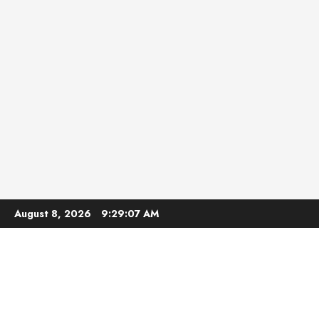
Skip
August 8, 2026
9:29:08 AM
to
content