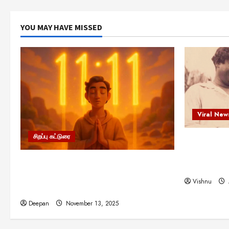
YOU MAY HAVE MISSED
Viral New
சிறப்பு கட்டுரை
எளிமையின்
என்.எஸ்.க
11:11 என்பதன் அர்த்தம் என்ன?
நினைவு நாளி
பிரபஞ்சம் உங்களுக்கு அனுப்பும் ரகசிய
Vishnu
குறியீடு இதுவாக இருக்கலாம்!
Deepan
November 13, 2025