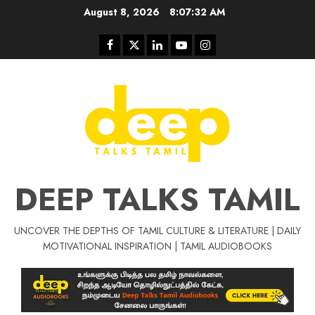
Skip
August 8, 2026
8:07:33 AM
to
content
Facebook
Twitter
Linkedin
Youtube
Instagram
DEEP TALKS TAMIL
UNCOVER THE DEPTHS OF TAMIL CULTURE & LITERATURE | DAILY
Tamil Motivat
MOTIVATIONAL INSPIRATION | TAMIL AUDIOBOOKS
சிறப்பு கட்டுரை
Tamil Motivation Videos
வெற்றி உனதே
மர்மங்கள்
ச
வே
பல்லா
ஒரு