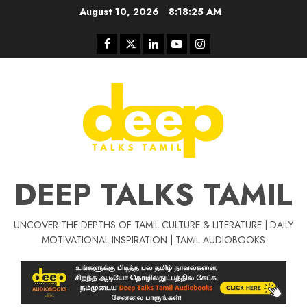
Skip
August 10, 2026
8:18:26 AM
to
content
Facebook
Twitter
Linkedin
Youtube
Instagram
DEEP TALKS TAMIL
UNCOVER THE DEPTHS OF TAMIL CULTURE & LITERATURE | DAILY
Tamil Motivat
MOTIVATIONAL INSPIRATION | TAMIL AUDIOBOOKS
சிறப்பு கட்டுரை
Tamil Motivation Videos
வெற்றி உனதே
மர்மங்கள்
ச
வே
பல்லா
ஒரு