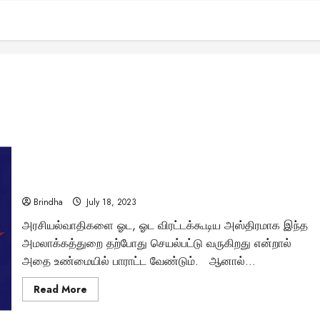
அலற வைக்கும் அமலாக்கத்துறை! உண்மையில் யார் இவர்கள்?
என்னென்னெ அதிகாரம் இருக்கிறது இவர்களுக்கு?
Brindha
July 18, 2023
அரசியல்வாதிகளை ஓட, ஓட விரட்டக்கூடிய அஸ்திரமாக இந்த
அமலாக்கத்துறை தற்போது செயல்பட்டு வருகிறது என்றால்
அதை உண்மையில் பாராட்ட வேண்டும். ஆனால்...
Read
Read More
more
about
அலற