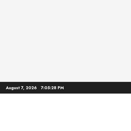
Skip
August 7, 2026
7:05:29 PM
to
content