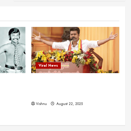
என்.எஸ்.கிருஷ்ணன்:
கலைவாணரின் நினைவு நாளில்
ஒரு சிலிர்ப்பூட்டும் பார்வை
2
August 30, 2025
Viral News
விஜயகாந்த்: 50க்கும் மேற்பட்ட
புதுமுக இயக்குநர்களுக்கு
வாய்ப்பளித்த ஒரே நடிகர்! தமிழ்
சினிமா வரலாற்றில் இது ஒரு
3
சாதனையா?
Viral News
Viral News
August 25, 2025
விஜய் தவெக மாநாட்டில் சொன்ன
ட புதுமுக
விஜய் தவெக மாநாட்டில் சொன்ன குட்டிக்
குட்டிக் கதை! அதன்
பின்னணியில் உள்ள ஆழ்ந்த
த்த ஒரே
கதை! அதன் பின்னணியில் உள்ள ஆழ்ந்த
அரசியல் அர்த்தம் என்ன?
4
ில் இது ஒரு
அரசியல் அர்த்தம் என்ன?
August 22, 2025
Vishnu
August 22, 2025
சிறப்பு கட்டுரை
சுவாரசிய தகவல்கள்
மெட்ராஸ் தினத்தின்
சுவாரஸ்யமான உண்மைகள்!
நீங்கள் அறியாத ரகசியங்கள்!