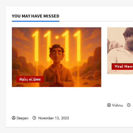
YOU MAY HAVE MISSED
Viral New
சிறப்பு கட்டுரை
எளிமையின்
என்.எஸ்.க
11:11 என்பதன் அர்த்தம் என்ன?
நினைவு நாளி
பிரபஞ்சம் உங்களுக்கு அனுப்பும் ரகசிய
Vishnu
குறியீடு இதுவாக இருக்கலாம்!
Deepan
November 13, 2025