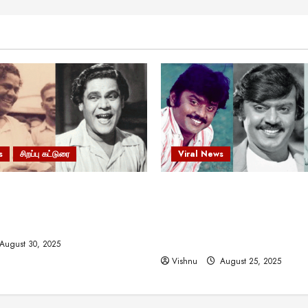
s
சிறப்பு கட்டுரை
Viral News
 வலிமையால் உயர்ந்த
விஜயகாந்த்: 50க்கும் மேற்பட்
ிருஷ்ணன்: கலைவாணரின்
இயக்குநர்களுக்கு வாய்ப்பளி
ல் ஒரு சிலிர்ப்பூட்டும் பார்வை
நடிகர்! தமிழ் சினிமா வரலாற்ற
சாதனையா?
August 30, 2025
Vishnu
August 25, 2025