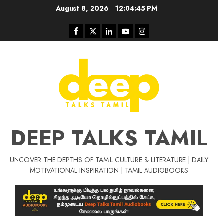
Skip
August 8, 2026
12:04:46 PM
to
content
Facebook
Twitter
Linkedin
Youtube
Instagram
DEEP TALKS TAMIL
UNCOVER THE DEPTHS OF TAMIL CULTURE & LITERATURE | DAILY
Tamil Motivat
MOTIVATIONAL INSPIRATION | TAMIL AUDIOBOOKS
சிறப்பு கட்டுரை
Tamil Motivation Videos
வெற்றி உனதே
மர்மங்கள்
ச
வே
பல்லா
ஒரு