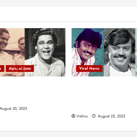
s
சிறப்பு கட்டுரை
Viral News
 வலிமையால் உயர்ந்த
விஜயகாந்த்: 50க்கும் மேற்பட்
ிருஷ்ணன்: கலைவாணரின்
இயக்குநர்களுக்கு வாய்ப்பளி
ல் ஒரு சிலிர்ப்பூட்டும் பார்வை
நடிகர்! தமிழ் சினிமா வரலாற்ற
சாதனையா?
August 30, 2025
Vishnu
August 25, 2025