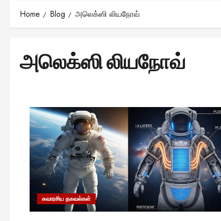
Home
Blog
அலெக்ஸி லியநோவ்
அலெக்ஸி லியநோவ்
சுவாரசிய தகவல்கள்