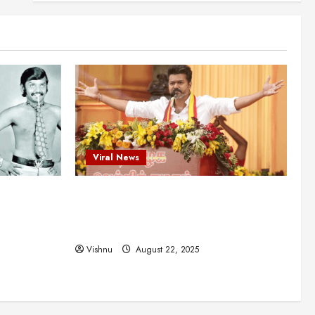
என்.எஸ்.கிருஷ்ணன்:
கலைவாணரின் நினைவு நாளில்
ஒரு சிலிர்ப்பூட்டும் பார்வை
2
August 30, 2025
Viral News
விஜயகாந்த்: 50க்கும் மேற்பட்ட
புதுமுக இயக்குநர்களுக்கு
வாய்ப்பளித்த ஒரே நடிகர்! தமிழ்
சினிமா வரலாற்றில் இது ஒரு
3
சாதனையா?
Viral News
Viral News
August 25, 2025
விஜய் தவெக மாநாட்டில் சொன்ன
ட புதுமுக
விஜய் தவெக மாநாட்டில் சொன்ன குட்டிக்
குட்டிக் கதை! அதன்
பின்னணியில் உள்ள ஆழ்ந்த
த்த ஒரே
கதை! அதன் பின்னணியில் உள்ள ஆழ்ந்த
அரசியல் அர்த்தம் என்ன?
4
ில் இது ஒரு
அரசியல் அர்த்தம் என்ன?
August 22, 2025
Vishnu
August 22, 2025
சிறப்பு கட்டுரை
சுவாரசிய தகவல்கள்
மெட்ராஸ் தினத்தின்
சுவாரஸ்யமான உண்மைகள்!
நீங்கள் அறியாத ரகசியங்கள்!