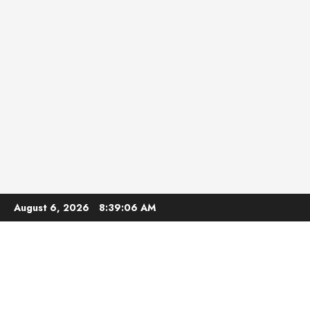
Skip
August 6, 2026
8:39:07 AM
to
content