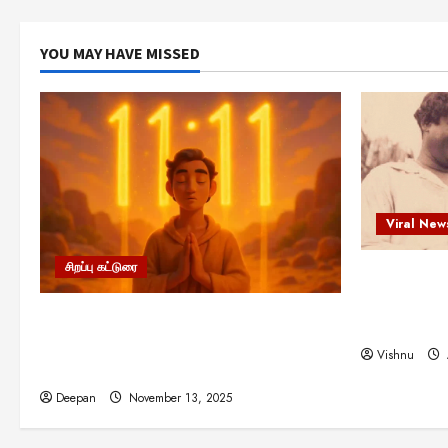
YOU MAY HAVE MISSED
Viral New
சிறப்பு கட்டுரை
எளிமையின்
என்.எஸ்.க
11:11 என்பதன் அர்த்தம் என்ன?
நினைவு நாளி
பிரபஞ்சம் உங்களுக்கு அனுப்பும் ரகசிய
Vishnu
குறியீடு இதுவாக இருக்கலாம்!
Deepan
November 13, 2025