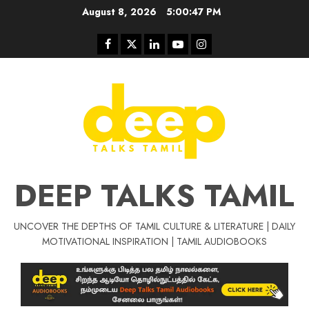
Skip
August 8, 2026
5:00:48 PM
to
content
Facebook
Twitter
Linkedin
Youtube
Instagram
DEEP TALKS TAMIL
UNCOVER THE DEPTHS OF TAMIL CULTURE & LITERATURE | DAILY
Tamil Motivat
MOTIVATIONAL INSPIRATION | TAMIL AUDIOBOOKS
சிறப்பு கட்டுரை
Tamil Motivation Videos
வெற்றி உனதே
மர்மங்கள்
ச
வே
பல்லா
ஒரு