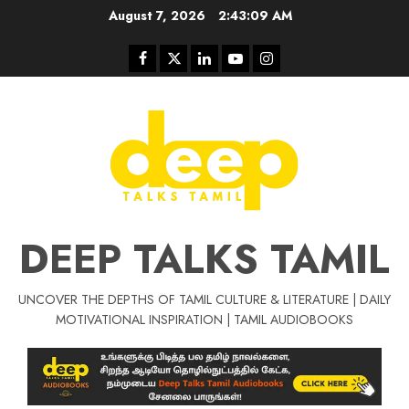
Skip
August 7, 2026
2:43:10 AM
to
content
Facebook
Twitter
Linkedin
Youtube
Instagram
DEEP TALKS TAMIL
UNCOVER THE DEPTHS OF TAMIL CULTURE & LITERATURE | DAILY
Tamil Motivat
MOTIVATIONAL INSPIRATION | TAMIL AUDIOBOOKS
சிறப்பு கட்டுரை
Tamil Motivation Videos
வெற்றி உனதே
மர்மங்கள்
ச
வே
பல்லா
ஒரு