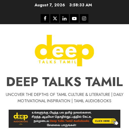
Skip
August 7, 2026
3:58:33 AM
to
content
Facebook
Twitter
Linkedin
Youtube
Instagram
DEEP TALKS TAMIL
UNCOVER THE DEPTHS OF TAMIL CULTURE & LITERATURE | DAILY
Tamil Motivat
MOTIVATIONAL INSPIRATION | TAMIL AUDIOBOOKS
சிறப்பு கட்டுரை
Tamil Motivation Videos
வெற்றி உனதே
மர்மங்கள்
ச
வே
பல்லா
ஒரு