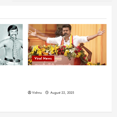
என்.எஸ்.கிருஷ்ணன்:
கலைவாணரின் நினைவு நாளில்
ஒரு சிலிர்ப்பூட்டும் பார்வை
2
August 30, 2025
Viral News
விஜயகாந்த்: 50க்கும் மேற்பட்ட
புதுமுக இயக்குநர்களுக்கு
வாய்ப்பளித்த ஒரே நடிகர்! தமிழ்
சினிமா வரலாற்றில் இது ஒரு
3
சாதனையா?
Viral News
Viral News
August 25, 2025
விஜய் தவெக மாநாட்டில் சொன்ன
ட புதுமுக
விஜய் தவெக மாநாட்டில் சொன்ன குட்டிக்
குட்டிக் கதை! அதன்
பின்னணியில் உள்ள ஆழ்ந்த
த்த ஒரே
கதை! அதன் பின்னணியில் உள்ள ஆழ்ந்த
அரசியல் அர்த்தம் என்ன?
4
ில் இது ஒரு
அரசியல் அர்த்தம் என்ன?
August 22, 2025
Vishnu
August 22, 2025
சிறப்பு கட்டுரை
சுவாரசிய தகவல்கள்
மெட்ராஸ் தினத்தின்
சுவாரஸ்யமான உண்மைகள்!
நீங்கள் அறியாத ரகசியங்கள்!