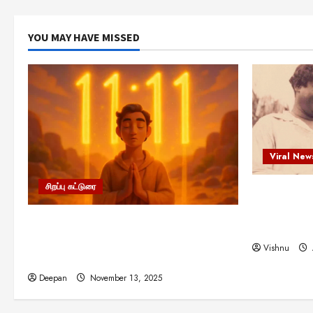
YOU MAY HAVE MISSED
Viral New
சிறப்பு கட்டுரை
எளிமையின்
என்.எஸ்.க
11:11 என்பதன் அர்த்தம் என்ன?
நினைவு நாளி
பிரபஞ்சம் உங்களுக்கு அனுப்பும் ரகசிய
Vishnu
குறியீடு இதுவாக இருக்கலாம்!
Deepan
November 13, 2025