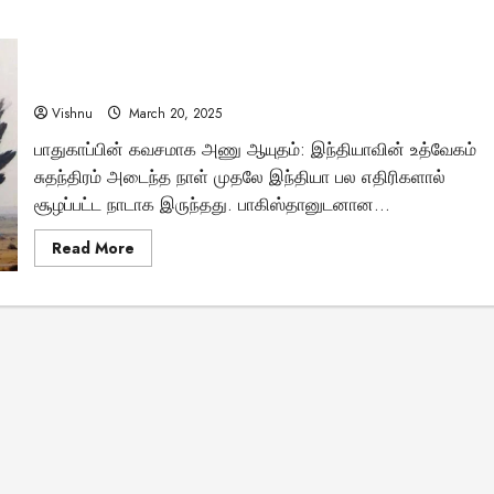
விமானப்
போர்களின்
ராஜா:
தார் பாலைவனத்தில் அதிர்ந்த அணு ஆயுதங்கள்: உலகம்
ரஃபேல்
போர்
திரும்பிப் பார்த்த தருணம்
விமானம்
இந்தியாவின்
Vishnu
March 20, 2025
வான்
பாதுகாப்பை
Tamil Motivation Videos
பாதுகாப்பின் கவசமாக அணு ஆயுதம்: இந்தியாவின் உத்வேகம்
எப்படி
மாற்றியுள்ளது?
வேண்டிய நேரத்தில்
சுதந்திரம் அடைந்த நாள் முதலே இந்தியா பல எதிரிகளால்
சூழப்பட்ட நாடாக இருந்தது. பாகிஸ்தானுடனான...
உங்களுக்கு எதுவும்
Read
Read More
more
கிடைக்கவில்லையா
about
தார்
பாலைவனத்தில்
அதிர்ந்த
Brindha
August 6, 2023
அணு
ஆயுதங்கள்:
உலகம்
திரும்பிப்
பார்த்த
தருணம்