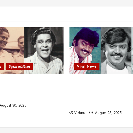
s
சிறப்பு கட்டுரை
Viral News
 வலிமையால் உயர்ந்த
விஜயகாந்த்: 50க்கும் மேற்பட்
ிருஷ்ணன்: கலைவாணரின்
இயக்குநர்களுக்கு வாய்ப்பளி
ல் ஒரு சிலிர்ப்பூட்டும் பார்வை
நடிகர்! தமிழ் சினிமா வரலாற்ற
சாதனையா?
August 30, 2025
Vishnu
August 25, 2025