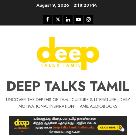
Skip
August 9, 2026
2:18:24 PM
to
content
Facebook
Twitter
Linkedin
Youtube
Instagram
DEEP TALKS TAMIL
UNCOVER THE DEPTHS OF TAMIL CULTURE & LITERATURE | DAILY
Tamil Motivat
MOTIVATIONAL INSPIRATION | TAMIL AUDIOBOOKS
சிறப்பு கட்டுரை
Tamil Motivation Videos
வெற்றி உனதே
மர்மங்கள்
ச
வே
பல்லா
ஒரு