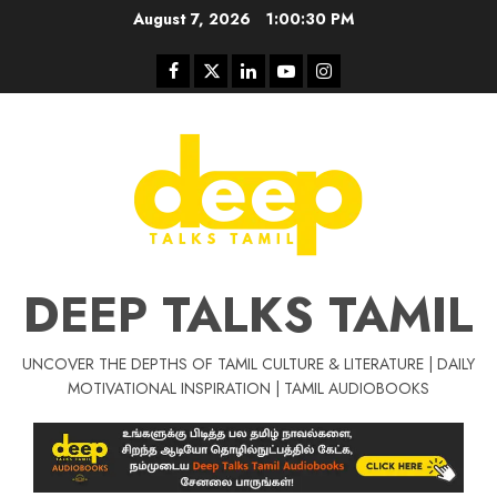
Skip
August 7, 2026
1:00:30 PM
to
content
Facebook
Twitter
Linkedin
Youtube
Instagram
DEEP TALKS TAMIL
UNCOVER THE DEPTHS OF TAMIL CULTURE & LITERATURE | DAILY
Tamil Motivat
MOTIVATIONAL INSPIRATION | TAMIL AUDIOBOOKS
சிறப்பு கட்டுரை
Tamil Motivation Videos
வெற்றி உனதே
மர்மங்கள்
ச
வே
பல்லா
ஒரு