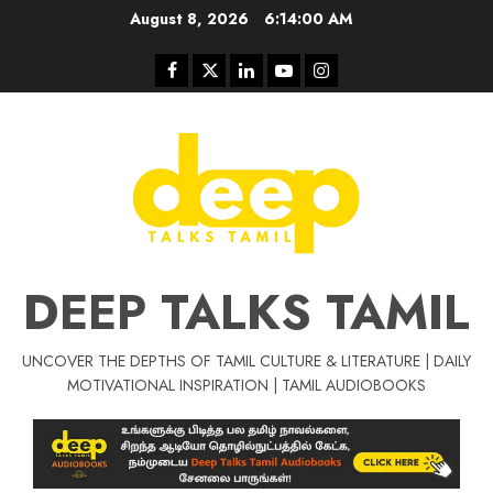
Skip
August 8, 2026
6:14:00 AM
to
content
Facebook
Twitter
Linkedin
Youtube
Instagram
DEEP TALKS TAMIL
UNCOVER THE DEPTHS OF TAMIL CULTURE & LITERATURE | DAILY
Tamil Motivat
MOTIVATIONAL INSPIRATION | TAMIL AUDIOBOOKS
சிறப்பு கட்டுரை
Tamil Motivation Videos
வெற்றி உனதே
மர்மங்கள்
ச
வே
பல்லா
ஒரு