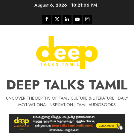
Skip
August 6, 2026
10:21:06 PM
to
content
Facebook
Twitter
Linkedin
Youtube
Instagram
DEEP TALKS TAMIL
UNCOVER THE DEPTHS OF TAMIL CULTURE & LITERATURE | DAILY
Tamil Motivat
MOTIVATIONAL INSPIRATION | TAMIL AUDIOBOOKS
சிறப்பு கட்டுரை
Tamil Motivation Videos
வெற்றி உனதே
மர்மங்கள்
ச
வே
பல்லா
ஒரு