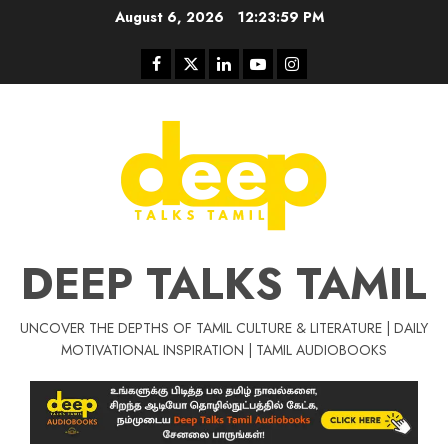
Skip
August 6, 2026
12:24:00 PM
to
content
Facebook
Twitter
Linkedin
Youtube
Instagram
DEEP TALKS TAMIL
UNCOVER THE DEPTHS OF TAMIL CULTURE & LITERATURE | DAILY
Tamil Motivat
MOTIVATIONAL INSPIRATION | TAMIL AUDIOBOOKS
சிறப்பு கட்டுரை
Tamil Motivation Videos
வெற்றி உனதே
மர்மங்கள்
ச
வே
பல்லா
ஒரு