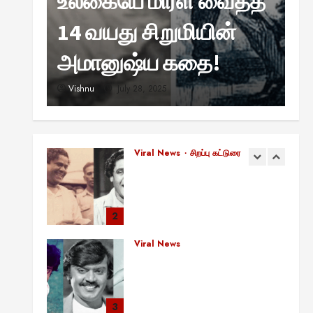
உலகையே மிரள வைத்த
ஹ
சுவாரஸ்யமான உண்மைகள்!
நீங்கள் அறியாத ரகசியங்கள்!
்
14 வயது சிறுமியின்
வ
5
August 22, 2025
?
அமானுஷ்ய கதை!
ஸ
சிறப்பு கட்டுரை
11:11 என்பதன் அர்த்தம் என்ன?
Vishnu
July 28, 2025
V
பிரபஞ்சம் உங்களுக்கு அனுப்பும்
ரகசிய குறியீடு இதுவாக
இருக்கலாம்!
1
November 13, 2025
Viral News
சிறப்பு கட்டுரை
எளிமையின் வலிமையால் உயர்ந்த
என்.எஸ்.கிருஷ்ணன்:
கலைவாணரின் நினைவு நாளில்
ஒரு சிலிர்ப்பூட்டும் பார்வை
2
August 30, 2025
Viral News
விஜயகாந்த்: 50க்கும் மேற்பட்ட
புதுமுக இயக்குநர்களுக்கு
வாய்ப்பளித்த ஒரே நடிகர்! தமிழ்
சினிமா வரலாற்றில் இது ஒரு
3