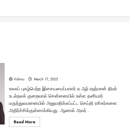
உடல்நலக் குறைவிலிருந்து மீண்ட இசைப் புயல்: ஏ.ஆர்.ரஹ்மான்
மருத்துவமனையிலிருந்து நலமாக வெளியேறினாரா?
Vishnu
March 17, 2025
உலகப் புகழ்பெற்ற இசையமைப்பாளர் ஏ.ஆர்.ரஹ்மான் திடீர்
உடல்நலக் குறைவால் சென்னையில் உள்ள தனியார்
மருத்துவமனையில் அனுமதிக்கப்பட்ட செய்தி ரசிகர்களை
அதிர்ச்சிக்குள்ளாக்கியது. ஆனால் அவர்...
Read
Read More
more
about