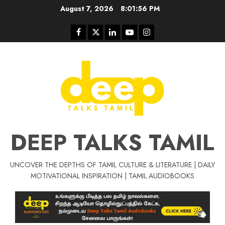
Skip
August 7, 2026
8:01:56 PM
to
content
Facebook
Twitter
Linkedin
Youtube
Instagram
DEEP TALKS TAMIL
UNCOVER THE DEPTHS OF TAMIL CULTURE & LITERATURE | DAILY
Tamil Motivat
MOTIVATIONAL INSPIRATION | TAMIL AUDIOBOOKS
சிறப்பு கட்டுரை
Tamil Motivation Videos
வெற்றி உனதே
மர்மங்கள்
ச
வே
பல்லா
ஒரு