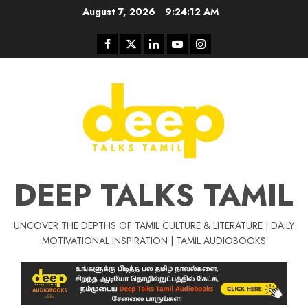
Skip
August 7, 2026
9:24:13 AM
to
content
Facebook
Twitter
Linkedin
Youtube
Instagram
DEEP TALKS TAMIL
UNCOVER THE DEPTHS OF TAMIL CULTURE & LITERATURE | DAILY
Tamil Motivat
MOTIVATIONAL INSPIRATION | TAMIL AUDIOBOOKS
சிறப்பு கட்டுரை
Tamil Motivation Videos
வெற்றி உனதே
மர்மங்கள்
ச
வே
பல்லா
ஒரு