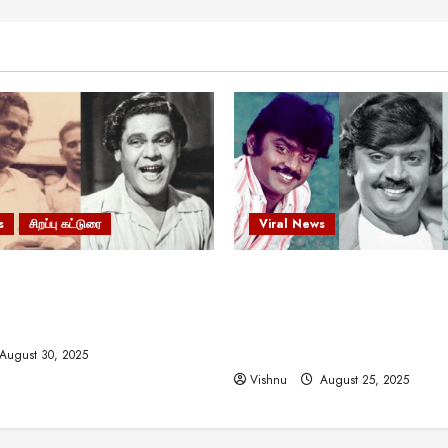
s
சிறப்பு கட்டுரை
Viral News
 வலிமையால் உயர்ந்த
விஜயகாந்த்: 50க்கும் மேற்பட்
ிருஷ்ணன்: கலைவாணரின்
இயக்குநர்களுக்கு வாய்ப்பளி
ல் ஒரு சிலிர்ப்பூட்டும் பார்வை
நடிகர்! தமிழ் சினிமா வரலாற்ற
சாதனையா?
August 30, 2025
Vishnu
August 25, 2025