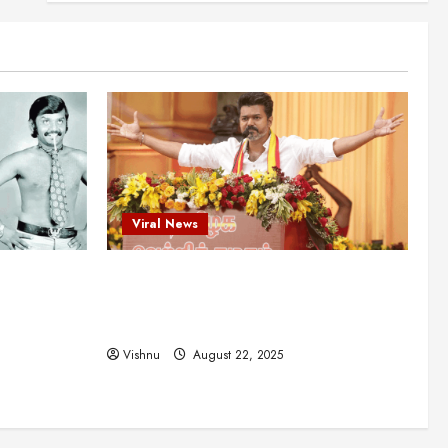
என்.எஸ்.கிருஷ்ணன்:
கலைவாணரின் நினைவு நாளில்
ஒரு சிலிர்ப்பூட்டும் பார்வை
2
August 30, 2025
Viral News
விஜயகாந்த்: 50க்கும் மேற்பட்ட
புதுமுக இயக்குநர்களுக்கு
வாய்ப்பளித்த ஒரே நடிகர்! தமிழ்
சினிமா வரலாற்றில் இது ஒரு
3
சாதனையா?
Viral News
Viral News
August 25, 2025
விஜய் தவெக மாநாட்டில் சொன்ன
ட புதுமுக
விஜய் தவெக மாநாட்டில் சொன்ன குட்டிக்
குட்டிக் கதை! அதன்
பின்னணியில் உள்ள ஆழ்ந்த
த்த ஒரே
கதை! அதன் பின்னணியில் உள்ள ஆழ்ந்த
அரசியல் அர்த்தம் என்ன?
4
ில் இது ஒரு
அரசியல் அர்த்தம் என்ன?
August 22, 2025
Vishnu
August 22, 2025
சிறப்பு கட்டுரை
சுவாரசிய தகவல்கள்
மெட்ராஸ் தினத்தின்
சுவாரஸ்யமான உண்மைகள்!
நீங்கள் அறியாத ரகசியங்கள்!