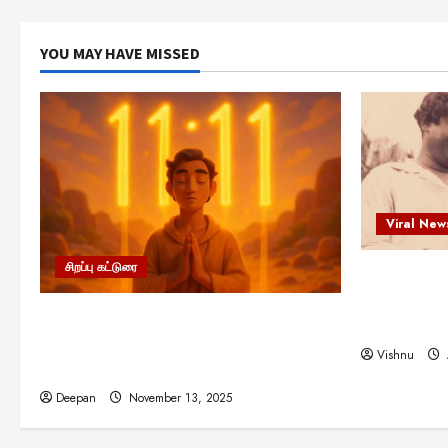
YOU MAY HAVE MISSED
Viral New
சிறப்பு கட்டுரை
எளிமையின்
என்.எஸ்.க
11:11 என்பதன் அர்த்தம் என்ன?
நினைவு நாளி
பிரபஞ்சம் உங்களுக்கு அனுப்பும் ரகசிய
Vishnu
குறியீடு இதுவாக இருக்கலாம்!
Deepan
November 13, 2025