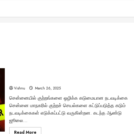
சென்னை காவல் ஆணையர் அருண்: ‘ரவுடிகளின் மொழியில்’
பேசும் அதிரடி அதிகாரி – 9 மாதங்களில் 4 என்கவுன்ட்டர்கள்
குற்றச்செயல்களை கட்டுப்படுத்துமா?
Vishnu
March 26, 2025
சென்னையில் குற்றங்களை ஒழிக்க கடுமையான நடவடிக்கை
சென்னை மாநகரில் குற்றச் செயல்களை கட்டுப்படுத்த கடும்
நடவடிக்கைகள் எடுக்கப்பட்டு வருகின்றன. கடந்த ஆண்டு
ஜூலை...
Read
Read More