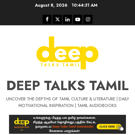
Skip
August 8, 2026
10:44:31 AM
to
content
Facebook
Twitter
Linkedin
Youtube
Instagram
DEEP TALKS TAMIL
UNCOVER THE DEPTHS OF TAMIL CULTURE & LITERATURE | DAILY
Tamil Motivat
MOTIVATIONAL INSPIRATION | TAMIL AUDIOBOOKS
சிறப்பு கட்டுரை
Tamil Motivation Videos
வெற்றி உனதே
மர்மங்கள்
ச
வே
பல்லா
ஒரு