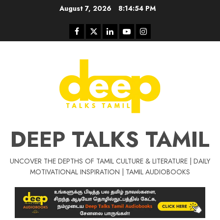
Skip
August 7, 2026
8:14:54 PM
to
content
Facebook
Twitter
Linkedin
Youtube
Instagram
DEEP TALKS TAMIL
UNCOVER THE DEPTHS OF TAMIL CULTURE & LITERATURE | DAILY
Tamil Motivat
MOTIVATIONAL INSPIRATION | TAMIL AUDIOBOOKS
சிறப்பு கட்டுரை
Tamil Motivation Videos
வெற்றி உனதே
மர்மங்கள்
ச
வே
பல்லா
ஒரு