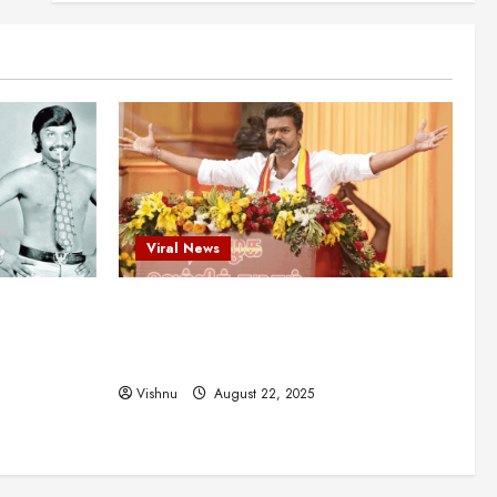
புதுமுக இயக்குநர்களுக்கு
வாய்ப்பளித்த ஒரே நடிகர்! தமிழ்
சினிமா வரலாற்றில் இது ஒரு
3
சாதனையா?
Viral News
August 25, 2025
விஜய் தவெக மாநாட்டில் சொன்ன
குட்டிக் கதை! அதன்
பின்னணியில் உள்ள ஆழ்ந்த
அரசியல் அர்த்தம் என்ன?
4
August 22, 2025
Viral News
சிறப்பு கட்டுரை
சுவாரசிய தகவல்கள்
மெட்ராஸ் தினத்தின்
ட புதுமுக
விஜய் தவெக மாநாட்டில் சொன்ன குட்டிக்
சுவாரஸ்யமான உண்மைகள்!
நீங்கள் அறியாத ரகசியங்கள்!
த்த ஒரே
கதை! அதன் பின்னணியில் உள்ள ஆழ்ந்த
5
ில் இது ஒரு
அரசியல் அர்த்தம் என்ன?
August 22, 2025
Vishnu
August 22, 2025