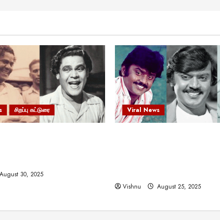
s
சிறப்பு கட்டுரை
Viral News
 வலிமையால் உயர்ந்த
விஜயகாந்த்: 50க்கும் மேற்பட்
ிருஷ்ணன்: கலைவாணரின்
இயக்குநர்களுக்கு வாய்ப்பளி
ல் ஒரு சிலிர்ப்பூட்டும் பார்வை
நடிகர்! தமிழ் சினிமா வரலாற்ற
சாதனையா?
August 30, 2025
Vishnu
August 25, 2025