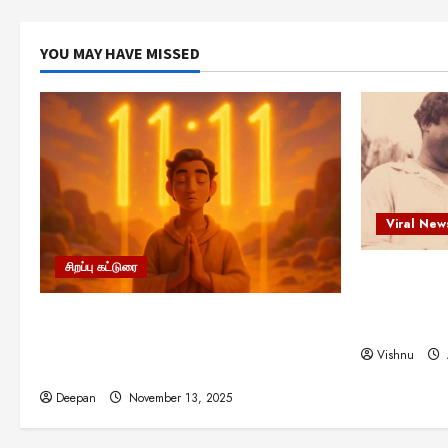
YOU MAY HAVE MISSED
Viral New
சிறப்பு கட்டுரை
எளிமையின்
என்.எஸ்.க
11:11 என்பதன் அர்த்தம் என்ன?
நினைவு நாளி
பிரபஞ்சம் உங்களுக்கு அனுப்பும் ரகசிய
Vishnu
குறியீடு இதுவாக இருக்கலாம்!
Deepan
November 13, 2025