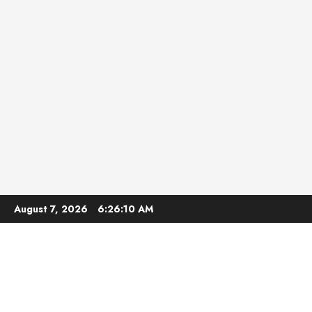
Skip
August 7, 2026
6:26:11 AM
to
content