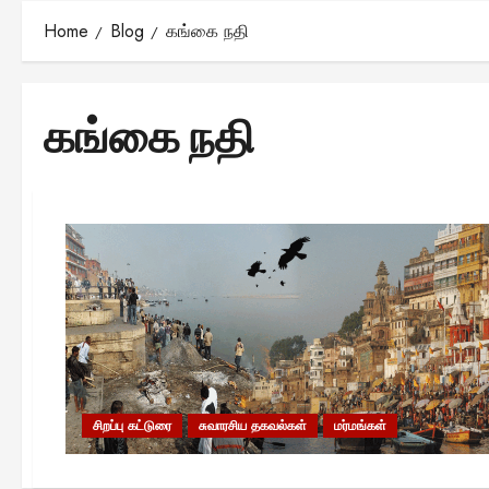
Home
Blog
கங்கை நதி
கங்கை நதி
சிறப்பு கட்டுரை
சுவாரசிய தகவல்கள்
மர்மங்கள்