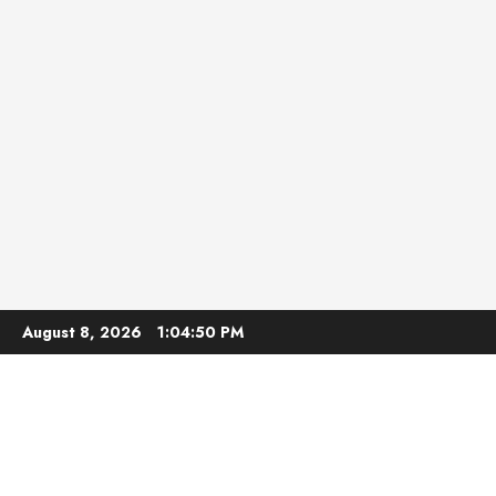
Skip
August 8, 2026
1:04:52 PM
to
content