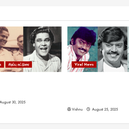
s
சிறப்பு கட்டுரை
Viral News
 வலிமையால் உயர்ந்த
விஜயகாந்த்: 50க்கும் மேற்பட்
ிருஷ்ணன்: கலைவாணரின்
இயக்குநர்களுக்கு வாய்ப்பளி
ல் ஒரு சிலிர்ப்பூட்டும் பார்வை
நடிகர்! தமிழ் சினிமா வரலாற்ற
சாதனையா?
August 30, 2025
Vishnu
August 25, 2025