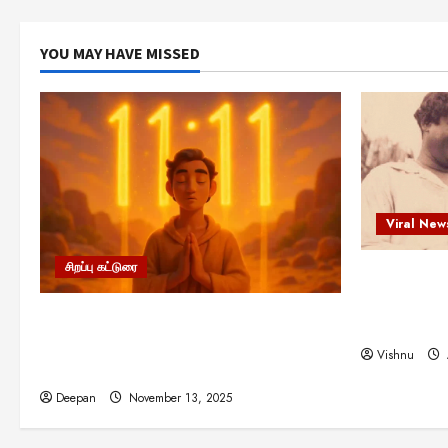
YOU MAY HAVE MISSED
Viral New
சிறப்பு கட்டுரை
எளிமையின்
என்.எஸ்.க
11:11 என்பதன் அர்த்தம் என்ன?
நினைவு நாளி
பிரபஞ்சம் உங்களுக்கு அனுப்பும் ரகசிய
Vishnu
குறியீடு இதுவாக இருக்கலாம்!
Deepan
November 13, 2025