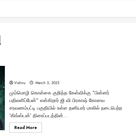
ு
ஜி.வி.பிரகாஷின் ‘கிங்ஸ்டன்’ படம்: இந்திய சினிமாவிலேயே
முதல் முறையாக கடலுக்கடியில் எடுக்கப்பட்ட திகில் சாகசம்!
Vishnu
March 3, 2025
மும்மொழி கொள்கை குறித்த கேள்விக்கு “பின்னர்
பதிலளிப்பேன்” என்கிறார் ஜி.வி.பிரகாஷ் கோவை
சரவணம்பட்டி பகுதியில் உள்ள தனியார் மாலில் நடைபெற்ற
‘கிங்ஸ்டன்’ திரைப்படத்தின்...
Read
Read More
more
about