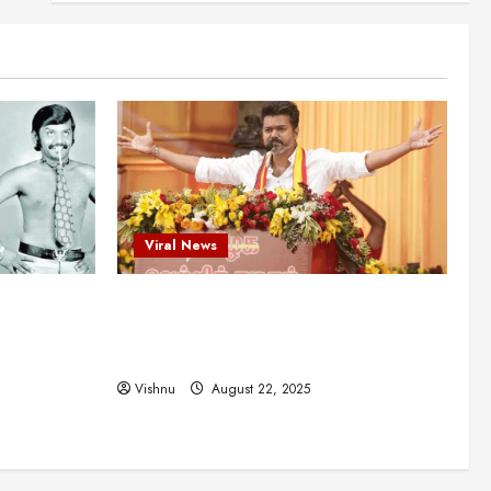
என்.எஸ்.கிருஷ்ணன்:
கலைவாணரின் நினைவு நாளில்
ஒரு சிலிர்ப்பூட்டும் பார்வை
2
August 30, 2025
Viral News
விஜயகாந்த்: 50க்கும் மேற்பட்ட
புதுமுக இயக்குநர்களுக்கு
வாய்ப்பளித்த ஒரே நடிகர்! தமிழ்
சினிமா வரலாற்றில் இது ஒரு
3
சாதனையா?
Viral News
Viral News
August 25, 2025
விஜய் தவெக மாநாட்டில் சொன்ன
ட புதுமுக
விஜய் தவெக மாநாட்டில் சொன்ன குட்டிக்
குட்டிக் கதை! அதன்
பின்னணியில் உள்ள ஆழ்ந்த
த்த ஒரே
கதை! அதன் பின்னணியில் உள்ள ஆழ்ந்த
அரசியல் அர்த்தம் என்ன?
4
ில் இது ஒரு
அரசியல் அர்த்தம் என்ன?
August 22, 2025
Vishnu
August 22, 2025
சிறப்பு கட்டுரை
சுவாரசிய தகவல்கள்
மெட்ராஸ் தினத்தின்
சுவாரஸ்யமான உண்மைகள்!
நீங்கள் அறியாத ரகசியங்கள்!