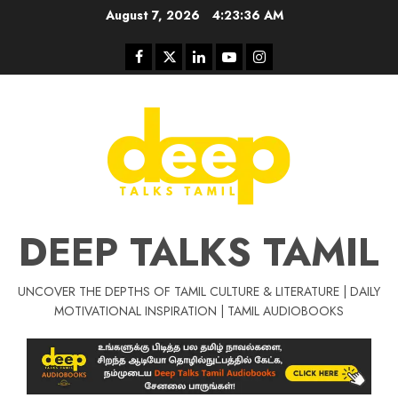
Skip
August 7, 2026
4:23:37 AM
to
content
Facebook
Twitter
Linkedin
Youtube
Instagram
DEEP TALKS TAMIL
UNCOVER THE DEPTHS OF TAMIL CULTURE & LITERATURE | DAILY
Tamil Motivat
MOTIVATIONAL INSPIRATION | TAMIL AUDIOBOOKS
சிறப்பு கட்டுரை
Tamil Motivation Videos
வெற்றி உனதே
மர்மங்கள்
ச
வே
பல்லா
ஒரு