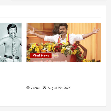
என்.எஸ்.கிருஷ்ணன்:
கலைவாணரின் நினைவு நாளில்
ஒரு சிலிர்ப்பூட்டும் பார்வை
2
August 30, 2025
Viral News
விஜயகாந்த்: 50க்கும் மேற்பட்ட
புதுமுக இயக்குநர்களுக்கு
வாய்ப்பளித்த ஒரே நடிகர்! தமிழ்
சினிமா வரலாற்றில் இது ஒரு
3
சாதனையா?
Viral News
Viral News
August 25, 2025
விஜய் தவெக மாநாட்டில் சொன்ன
ட புதுமுக
விஜய் தவெக மாநாட்டில் சொன்ன குட்டிக்
குட்டிக் கதை! அதன்
பின்னணியில் உள்ள ஆழ்ந்த
த்த ஒரே
கதை! அதன் பின்னணியில் உள்ள ஆழ்ந்த
அரசியல் அர்த்தம் என்ன?
4
ில் இது ஒரு
அரசியல் அர்த்தம் என்ன?
August 22, 2025
Vishnu
August 22, 2025
சிறப்பு கட்டுரை
சுவாரசிய தகவல்கள்
மெட்ராஸ் தினத்தின்
சுவாரஸ்யமான உண்மைகள்!
நீங்கள் அறியாத ரகசியங்கள்!