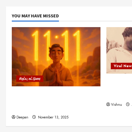
YOU MAY HAVE MISSED
Viral New
சிறப்பு கட்டுரை
எளிமையின்
என்.எஸ்.க
11:11 என்பதன் அர்த்தம் என்ன?
நினைவு நாளி
பிரபஞ்சம் உங்களுக்கு அனுப்பும் ரகசிய
Vishnu
குறியீடு இதுவாக இருக்கலாம்!
Deepan
November 13, 2025