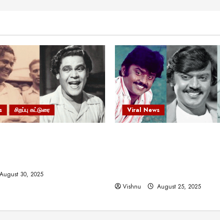
s
சிறப்பு கட்டுரை
Viral News
 வலிமையால் உயர்ந்த
விஜயகாந்த்: 50க்கும் மேற்பட்
ிருஷ்ணன்: கலைவாணரின்
இயக்குநர்களுக்கு வாய்ப்பளி
ல் ஒரு சிலிர்ப்பூட்டும் பார்வை
நடிகர்! தமிழ் சினிமா வரலாற்ற
சாதனையா?
August 30, 2025
Vishnu
August 25, 2025