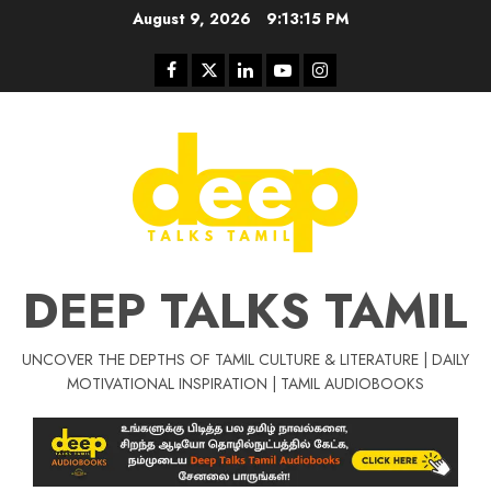
Skip
August 9, 2026
9:13:15 PM
to
content
Facebook
Twitter
Linkedin
Youtube
Instagram
DEEP TALKS TAMIL
UNCOVER THE DEPTHS OF TAMIL CULTURE & LITERATURE | DAILY
Tamil Motivat
MOTIVATIONAL INSPIRATION | TAMIL AUDIOBOOKS
சிறப்பு கட்டுரை
Tamil Motivation Videos
வெற்றி உனதே
மர்மங்கள்
ச
வே
பல்லா
ஒரு