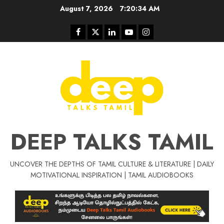
Skip
August 7, 2026
7:20:35 AM
to
content
Facebook
Twitter
Linkedin
Youtube
Instagram
DEEP TALKS TAMIL
UNCOVER THE DEPTHS OF TAMIL CULTURE & LITERATURE | DAILY
Tamil Motivat
MOTIVATIONAL INSPIRATION | TAMIL AUDIOBOOKS
சிறப்பு கட்டுரை
Tamil Motivation Videos
வெற்றி உனதே
மர்மங்கள்
ச
வே
பல்லா
ஒரு