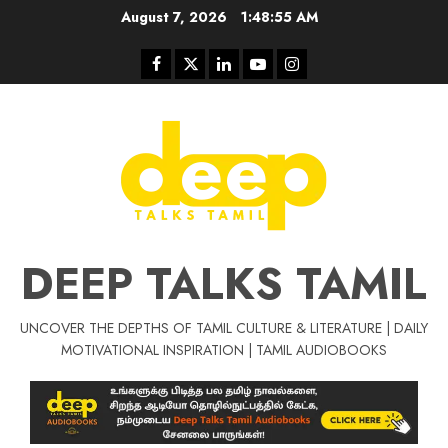
Skip
August 7, 2026
1:48:56 AM
to
content
Facebook
Twitter
Linkedin
Youtube
Instagram
DEEP TALKS TAMIL
UNCOVER THE DEPTHS OF TAMIL CULTURE & LITERATURE | DAILY
Tamil Motivat
MOTIVATIONAL INSPIRATION | TAMIL AUDIOBOOKS
சிறப்பு கட்டுரை
Tamil Motivation Videos
வெற்றி உனதே
மர்மங்கள்
ச
வே
பல்லா
ஒரு