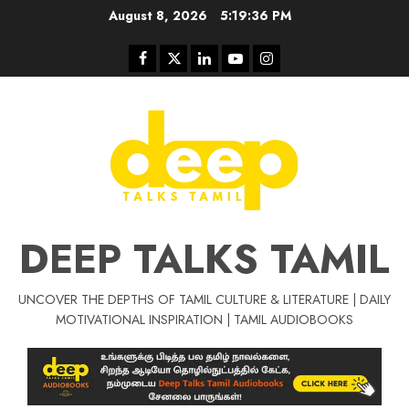
Skip
August 8, 2026
5:19:37 PM
to
content
Facebook
Twitter
Linkedin
Youtube
Instagram
DEEP TALKS TAMIL
UNCOVER THE DEPTHS OF TAMIL CULTURE & LITERATURE | DAILY
Tamil Motivat
MOTIVATIONAL INSPIRATION | TAMIL AUDIOBOOKS
சிறப்பு கட்டுரை
Tamil Motivation Videos
வெற்றி உனதே
மர்மங்கள்
ச
வே
பல்லா
ஒரு