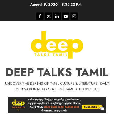
Skip
August 9, 2026
9:35:22 PM
to
content
Facebook
Twitter
Linkedin
Youtube
Instagram
DEEP TALKS TAMIL
UNCOVER THE DEPTHS OF TAMIL CULTURE & LITERATURE | DAILY
Tamil Motivat
MOTIVATIONAL INSPIRATION | TAMIL AUDIOBOOKS
சிறப்பு கட்டுரை
Tamil Motivation Videos
வெற்றி உனதே
மர்மங்கள்
ச
வே
பல்லா
ஒரு