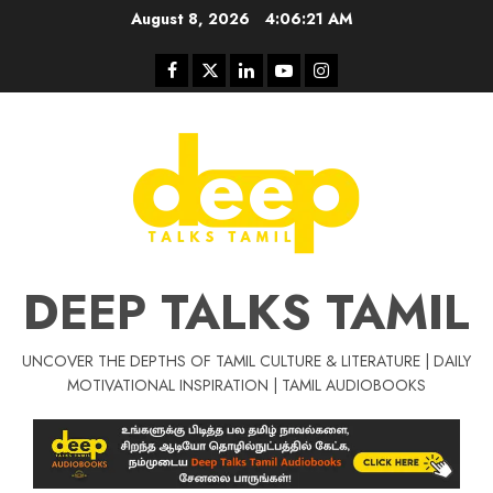
Skip
August 8, 2026
4:06:22 AM
to
content
Facebook
Twitter
Linkedin
Youtube
Instagram
DEEP TALKS TAMIL
UNCOVER THE DEPTHS OF TAMIL CULTURE & LITERATURE | DAILY
Tamil Motivat
MOTIVATIONAL INSPIRATION | TAMIL AUDIOBOOKS
சிறப்பு கட்டுரை
Tamil Motivation Videos
வெற்றி உனதே
மர்மங்கள்
ச
வே
பல்லா
ஒரு