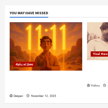
YOU MAY HAVE MISSED
Viral New
சிறப்பு கட்டுரை
எளிமையின்
என்.எஸ்.க
11:11 என்பதன் அர்த்தம் என்ன?
நினைவு நாளி
பிரபஞ்சம் உங்களுக்கு அனுப்பும் ரகசிய
Vishnu
குறியீடு இதுவாக இருக்கலாம்!
Deepan
November 13, 2025