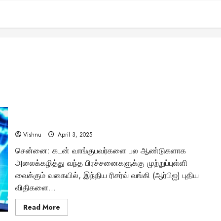
ஆர்பிஐ அறிமுகப்படுத்திய புதிய இஎம்ஐ விதிகள் – கடன்
வாங்குவோருக்கு வரப்பிரசாதமா?
Vishnu
April 3, 2025
சென்னை: கடன் வாங்குபவர்களை பல ஆண்டுகளாக
அலைக்கழித்து வந்த பிரச்சனைகளுக்கு முற்றுப்புள்ளி
வைக்கும் வகையில், இந்திய ரிசர்வ் வங்கி (ஆர்பிஐ) புதிய
விதிகளை...
Read
Read More
more
about