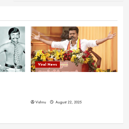
என்.எஸ்.கிருஷ்ணன்:
கலைவாணரின் நினைவு நாளில்
ஒரு சிலிர்ப்பூட்டும் பார்வை
2
August 30, 2025
Viral News
விஜயகாந்த்: 50க்கும் மேற்பட்ட
புதுமுக இயக்குநர்களுக்கு
வாய்ப்பளித்த ஒரே நடிகர்! தமிழ்
சினிமா வரலாற்றில் இது ஒரு
3
சாதனையா?
Viral News
Viral News
August 25, 2025
விஜய் தவெக மாநாட்டில் சொன்ன
ட புதுமுக
விஜய் தவெக மாநாட்டில் சொன்ன குட்டிக்
குட்டிக் கதை! அதன்
பின்னணியில் உள்ள ஆழ்ந்த
த்த ஒரே
கதை! அதன் பின்னணியில் உள்ள ஆழ்ந்த
அரசியல் அர்த்தம் என்ன?
4
ில் இது ஒரு
அரசியல் அர்த்தம் என்ன?
August 22, 2025
Vishnu
August 22, 2025
சிறப்பு கட்டுரை
சுவாரசிய தகவல்கள்
மெட்ராஸ் தினத்தின்
சுவாரஸ்யமான உண்மைகள்!
நீங்கள் அறியாத ரகசியங்கள்!