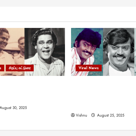
s
சிறப்பு கட்டுரை
Viral News
 வலிமையால் உயர்ந்த
விஜயகாந்த்: 50க்கும் மேற்பட்
ிருஷ்ணன்: கலைவாணரின்
இயக்குநர்களுக்கு வாய்ப்பளி
ல் ஒரு சிலிர்ப்பூட்டும் பார்வை
நடிகர்! தமிழ் சினிமா வரலாற்ற
சாதனையா?
August 30, 2025
Vishnu
August 25, 2025