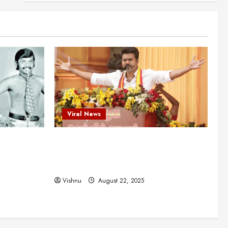
என்.எஸ்.கிருஷ்ணன்:
கலைவாணரின் நினைவு நாளில்
ஒரு சிலிர்ப்பூட்டும் பார்வை
2
August 30, 2025
Viral News
விஜயகாந்த்: 50க்கும் மேற்பட்ட
புதுமுக இயக்குநர்களுக்கு
வாய்ப்பளித்த ஒரே நடிகர்! தமிழ்
சினிமா வரலாற்றில் இது ஒரு
3
சாதனையா?
Viral News
Viral News
August 25, 2025
விஜய் தவெக மாநாட்டில் சொன்ன
ட புதுமுக
விஜய் தவெக மாநாட்டில் சொன்ன குட்டிக்
குட்டிக் கதை! அதன்
பின்னணியில் உள்ள ஆழ்ந்த
த்த ஒரே
கதை! அதன் பின்னணியில் உள்ள ஆழ்ந்த
அரசியல் அர்த்தம் என்ன?
4
ில் இது ஒரு
அரசியல் அர்த்தம் என்ன?
August 22, 2025
Vishnu
August 22, 2025
சிறப்பு கட்டுரை
சுவாரசிய தகவல்கள்
மெட்ராஸ் தினத்தின்
சுவாரஸ்யமான உண்மைகள்!
நீங்கள் அறியாத ரகசியங்கள்!