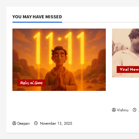
YOU MAY HAVE MISSED
Viral New
சிறப்பு கட்டுரை
எளிமையின்
என்.எஸ்.க
11:11 என்பதன் அர்த்தம் என்ன?
நினைவு நாளி
பிரபஞ்சம் உங்களுக்கு அனுப்பும் ரகசிய
Vishnu
குறியீடு இதுவாக இருக்கலாம்!
Deepan
November 13, 2025