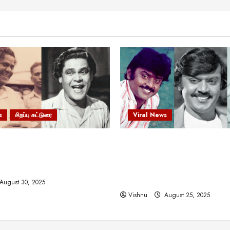
s
சிறப்பு கட்டுரை
Viral News
 வலிமையால் உயர்ந்த
விஜயகாந்த்: 50க்கும் மேற்பட்
ிருஷ்ணன்: கலைவாணரின்
இயக்குநர்களுக்கு வாய்ப்பளி
ல் ஒரு சிலிர்ப்பூட்டும் பார்வை
நடிகர்! தமிழ் சினிமா வரலாற்ற
சாதனையா?
August 30, 2025
Vishnu
August 25, 2025