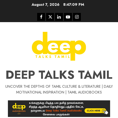
Skip
August 7, 2026
8:47:10 PM
to
content
Facebook
Twitter
Linkedin
Youtube
Instagram
DEEP TALKS TAMIL
UNCOVER THE DEPTHS OF TAMIL CULTURE & LITERATURE | DAILY
Tamil Motivat
MOTIVATIONAL INSPIRATION | TAMIL AUDIOBOOKS
சிறப்பு கட்டுரை
Tamil Motivation Videos
வெற்றி உனதே
மர்மங்கள்
ச
வே
பல்லா
ஒரு