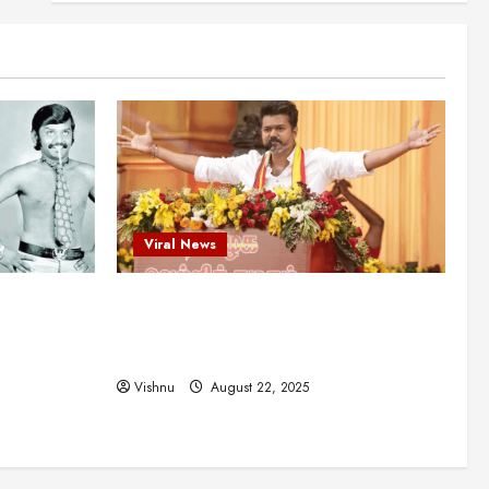
புதுமுக இயக்குநர்களுக்கு
வாய்ப்பளித்த ஒரே நடிகர்! தமிழ்
சினிமா வரலாற்றில் இது ஒரு
3
சாதனையா?
Viral News
August 25, 2025
விஜய் தவெக மாநாட்டில் சொன்ன
குட்டிக் கதை! அதன்
பின்னணியில் உள்ள ஆழ்ந்த
அரசியல் அர்த்தம் என்ன?
4
August 22, 2025
Viral News
சிறப்பு கட்டுரை
சுவாரசிய தகவல்கள்
மெட்ராஸ் தினத்தின்
ட புதுமுக
விஜய் தவெக மாநாட்டில் சொன்ன குட்டிக்
சுவாரஸ்யமான உண்மைகள்!
நீங்கள் அறியாத ரகசியங்கள்!
த்த ஒரே
கதை! அதன் பின்னணியில் உள்ள ஆழ்ந்த
5
ில் இது ஒரு
அரசியல் அர்த்தம் என்ன?
August 22, 2025
Vishnu
August 22, 2025