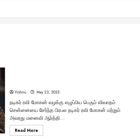
விவாகரத்து வழக்கில் மனைவி எவ்வளவு ஜீவனாம்சம்
கேட்டாலும் கணவன் தர வேண்டுமா? உச்ச நீதிமன்றம் வகுத்த
புதிய விதிகள்
Vishnu
May 23, 2025
நடிகர் ரவி மோகன் வழக்கு எழுப்பிய பெரும் விவாதம்
சென்னையை சேர்ந்த பிரபல நடிகர் ரவி மோகன் மற்றும்
அவரது மனைவி ஆர்த்தி...
Read
Read More
more
about