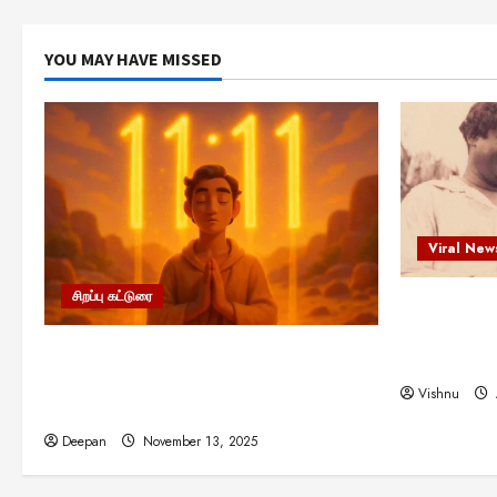
YOU MAY HAVE MISSED
Viral New
சிறப்பு கட்டுரை
எளிமையின்
என்.எஸ்.க
11:11 என்பதன் அர்த்தம் என்ன?
நினைவு நாளி
பிரபஞ்சம் உங்களுக்கு அனுப்பும் ரகசிய
Vishnu
குறியீடு இதுவாக இருக்கலாம்!
Deepan
November 13, 2025