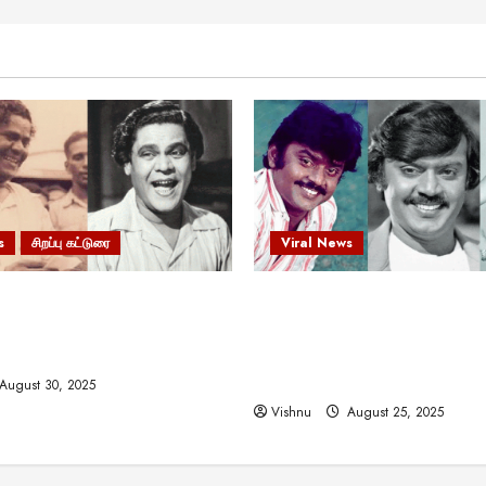
s
சிறப்பு கட்டுரை
Viral News
 வலிமையால் உயர்ந்த
விஜயகாந்த்: 50க்கும் மேற்பட்
ிருஷ்ணன்: கலைவாணரின்
இயக்குநர்களுக்கு வாய்ப்பளி
ல் ஒரு சிலிர்ப்பூட்டும் பார்வை
நடிகர்! தமிழ் சினிமா வரலாற்ற
சாதனையா?
August 30, 2025
Vishnu
August 25, 2025