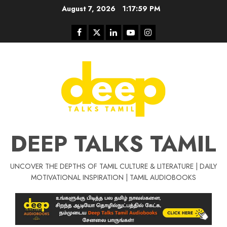
Skip
August 7, 2026
1:18:00 PM
to
content
Facebook
Twitter
Linkedin
Youtube
Instagram
DEEP TALKS TAMIL
UNCOVER THE DEPTHS OF TAMIL CULTURE & LITERATURE | DAILY
Tamil Motivat
MOTIVATIONAL INSPIRATION | TAMIL AUDIOBOOKS
சிறப்பு கட்டுரை
Tamil Motivation Videos
வெற்றி உனதே
மர்மங்கள்
ச
வே
பல்லா
ஒரு