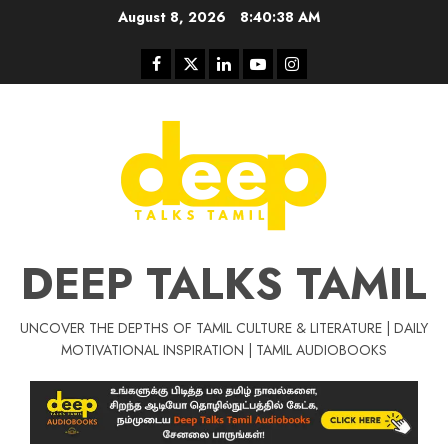
Skip
August 8, 2026
8:40:38 AM
to
content
Facebook
Twitter
Linkedin
Youtube
Instagram
DEEP TALKS TAMIL
UNCOVER THE DEPTHS OF TAMIL CULTURE & LITERATURE | DAILY
Tamil Motivat
MOTIVATIONAL INSPIRATION | TAMIL AUDIOBOOKS
சிறப்பு கட்டுரை
Tamil Motivation Videos
வெற்றி உனதே
மர்மங்கள்
ச
வே
பல்லா
ஒரு