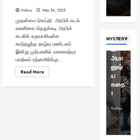
வி
எச்சரிக்கை விடுப்பு!
6,
11,
6,
கல்ல
வைத்
க
லி
ஜ
2023
2024
20
Vishnu
May 24, 2025
றை:
த 14
மை
ஹ
ய
முதன்மை செய்தி: அரபிக் கடல்
யா
கா
3
நமது
வயது
ட்
ல்
வானிலை நெருக்கடி அரபிக்
ந்
கால
சிறு
பீ
உ
Viral New
த்
கடலில் உருவாகியுள்ள
MYSTERY
னிய
மியி
ய
வி
:
காற்றழุத்த தாழ்வு மண்டலம்
ர்
ஜ
வரலா
ன்
5
எ
இன்று முற்பகலில் மகாராஷ்டிர
ந்
ய்
0
ற்றின்
அமா
வ
மாநிலம் ரத்னகிரிக்கு...
த
த
4
க்
மர்ம
னுஷ்
க
எ
வெ
கு
Read
Read More
மான
ய
த
சிறப்பு கட்ட
ன்
க
more
ம்
about
சுவாரசிய த
.
மா
மே
சாட்சி
கதை
ஸ
அரபிக்
மெ
கடல்
எ
நா
ற்
யமா?
!
ஸ
தாழ்வு
ட்
ஸ்
ட்
ப
மண்டலம்
ரா
இன்று
5
.
டி
ட்
கரையை
ஸ்
Vishnu
Vishnu
Vi
கி
ல்
ட
கடக்கும்
தி
April
July
–
சிறப்பு கட்ட
ரு
சொ
பு
4
6,
28,
23
ன
1
ஷ்
ன்
மாநிலங்களுக்கு
து
2025
2025
20
சிவப்பு
த்
1
ண
ன
மு
எச்சரிக்கை
தி
:
விடுப்பு!
ன்
கு
க